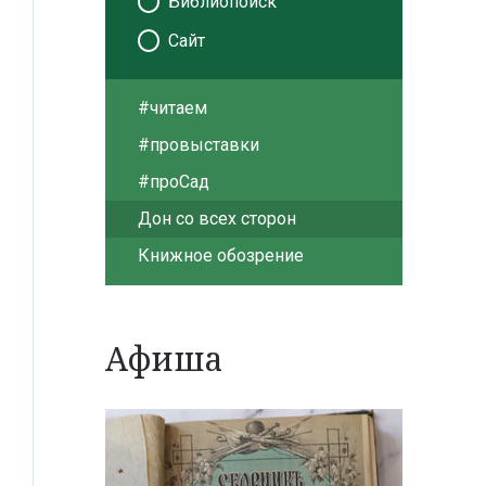
Библиопоиск
Сайт
#читаем
#провыставки
#проСад
Дон со всех сторон
Книжное обозрение
Афиша