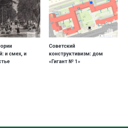
тории
Советский
: и смех, и
конструктивизм: дом
стье
«Гигант № 1»