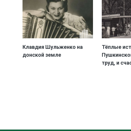
Клавдия Шульженко на
Тёплые ис
донской земле
Пушкинской
труд, и сча