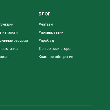
Ы
БЛОГ
ллекции
#читаем
е каталоги
#провыставки
аленные ресурсы
#проСад
е выставки
Дон со всех сторон
роекты
Книжное обозрение