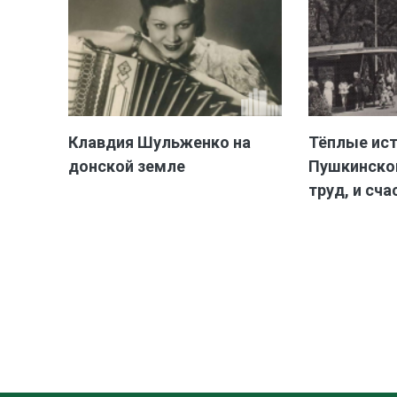
Клавдия Шульженко на
Тёплые ис
донской земле
Пушкинской
труд, и сча