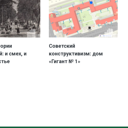
тории
Советский
: и смех, и
конструктивизм: дом
стье
«Гигант № 1»