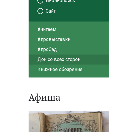
Библиопоиск
Сайт
#читаем
#провыставки
#проСад
Дон со всех сторон
Книжное обозрение
Афиша