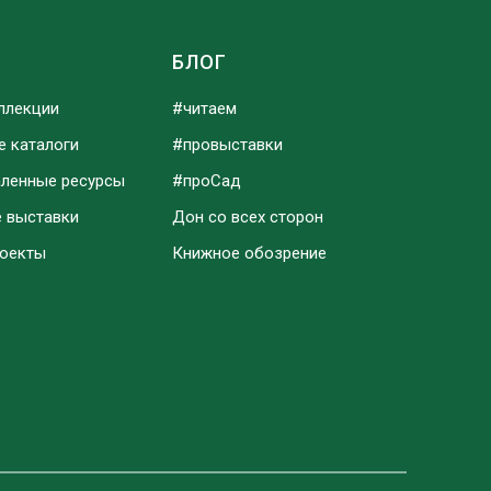
Ы
БЛОГ
ллекции
#читаем
е каталоги
#провыставки
аленные ресурсы
#проСад
е выставки
Дон со всех сторон
роекты
Книжное обозрение