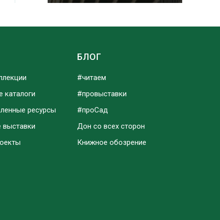
Ы
БЛОГ
ллекции
#читаем
е каталоги
#провыставки
аленные ресурсы
#проСад
е выставки
Дон со всех сторон
роекты
Книжное обозрение