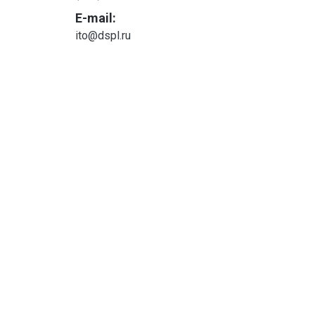
E-mail:
ito@dspl.ru