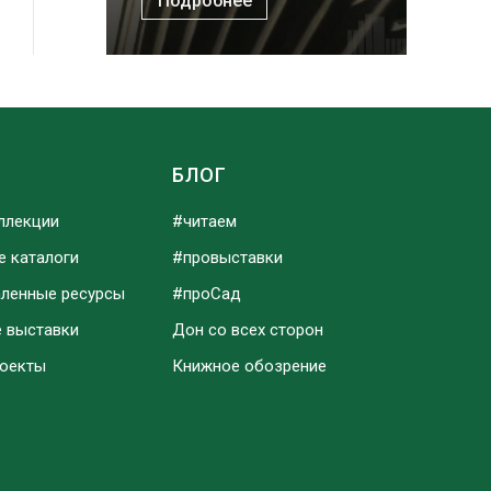
Подробнее
Ы
БЛОГ
ллекции
#читаем
е каталоги
#провыставки
аленные ресурсы
#проСад
е выставки
Дон со всех сторон
роекты
Книжное обозрение