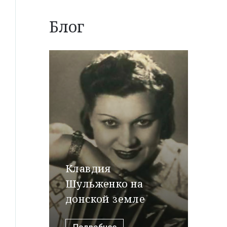
Блог
Клавдия
Шульженко на
донской земле