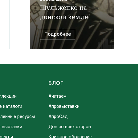
Шульженко на
донской земле
Подробнее
Ы
БЛОГ
ллекции
#читаем
е каталоги
#провыставки
аленные ресурсы
#проСад
е выставки
Дон со всех сторон
роекты
Книжное обозрение