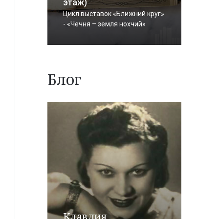
этаж)
Цикл выставок «Ближний круг»
- «Чечня – земля нохчий»
Блог
Клавдия