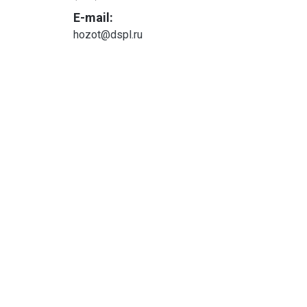
E-mail:
hozot@dspl.ru