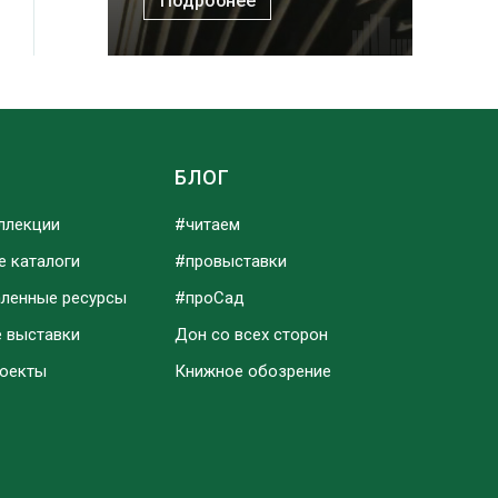
Подробнее
Ы
БЛОГ
ллекции
#читаем
е каталоги
#провыставки
аленные ресурсы
#проСад
е выставки
Дон со всех сторон
роекты
Книжное обозрение