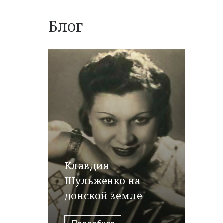
Блог
Клавдия
Шульженко на
донской земле