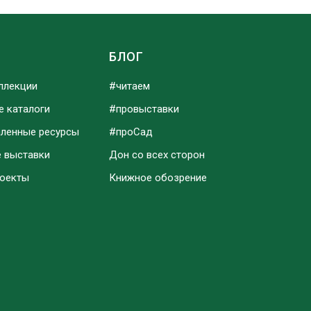
Ы
БЛОГ
ллекции
#читаем
е каталоги
#провыставки
аленные ресурсы
#проСад
е выставки
Дон со всех сторон
роекты
Книжное обозрение