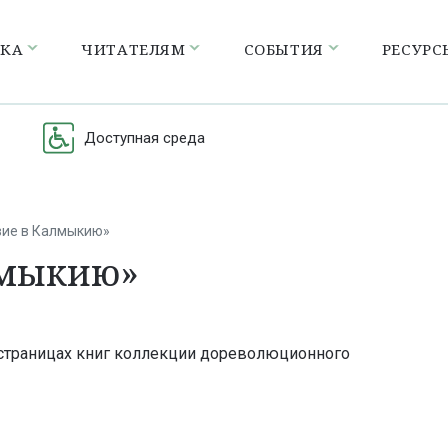
ЕКА
ЧИТАТЕЛЯМ
СОБЫТИЯ
РЕСУРС
Доступная среда
вие в Калмыкию»
лмыкию»
а страницах книг коллекции дореволюционного