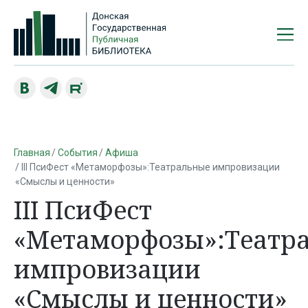
Главная
События
Афиша
III ПсиФест «Метаморфозы»:Театральные импровизации
«Смыслы и ценности»
III ПсиФест
«Метаморфозы»:Театр
импровизации
«Смыслы и ценности»