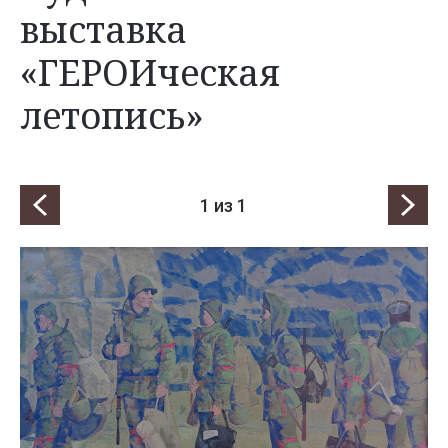
выставка
«ГЕРОИческая
летопись»
1
из 1