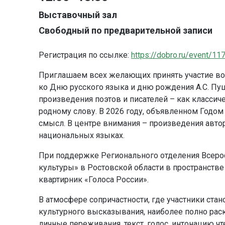
Выставочный зал
Свободный по предварительной записи
Регистрация по ссылке:
https://dobro.ru/event/1
Приглашаем всех желающих принять участие во
ко Дню русского языка и дню рождения А.С. Пушк
произведения поэтов и писателей – как класси
родному слову. В 2026 году, объявленном Годом
смысл. В центре внимания – произведения автор
национальных языках.
При поддержке Регионального отделения Всеро
культуры» в Ростовской области в пространстве
квартирник «Голоса России».
В атмосфере сопричастности, где участники стан
культурного высказывания, наиболее полно раск
личные переживания, текст, голос, интонацию ч