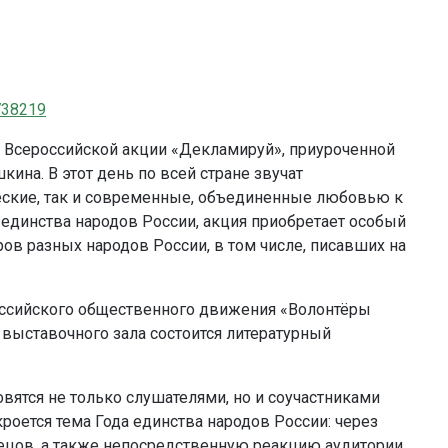
1738219
 Всероссийской акции «Декламируй», приуроченной
ина. В этот день по всей стране звучат
ческие, так и современные, объединенные любовью к
 единства народов России, акция приобретает особый
ов разных народов России, в том числе, писавших на
ссийского общественного движения «Волонтёры
 выставочного зала состоится литературный
овятся не только слушателями, но и соучастниками
роется тема Года единства народов России: через
тецов, а также непосредственную реакцию аудитории.