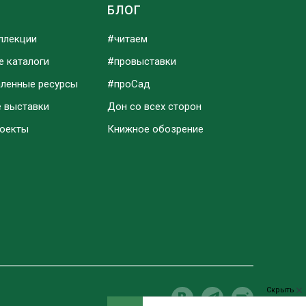
Ы
БЛОГ
ллекции
#читаем
е каталоги
#провыставки
аленные ресурсы
#проСад
е выставки
Дон со всех сторон
роекты
Книжное обозрение
Скрыть