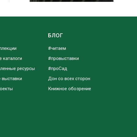
Ы
БЛОГ
ллекции
#читаем
е каталоги
#провыставки
аленные ресурсы
#проСад
е выставки
Дон со всех сторон
роекты
Книжное обозрение