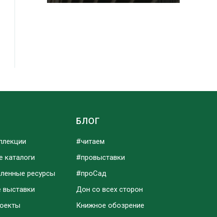
Ы
БЛОГ
ллекции
#читаем
е каталоги
#провыставки
аленные ресурсы
#проСад
е выставки
Дон со всех сторон
роекты
Книжное обозрение