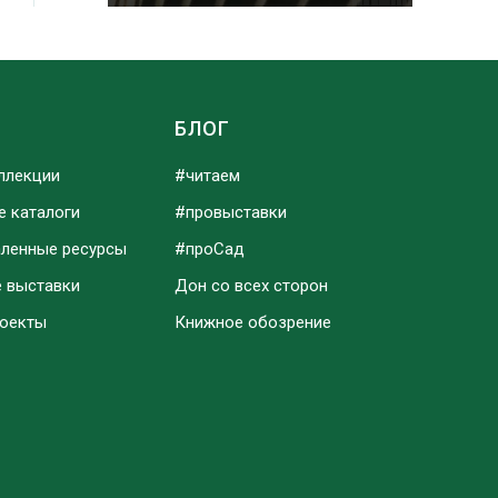
Ы
БЛОГ
ллекции
#читаем
е каталоги
#провыставки
аленные ресурсы
#проСад
е выставки
Дон со всех сторон
роекты
Книжное обозрение