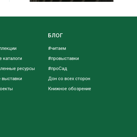
Ы
БЛОГ
ллекции
#читаем
е каталоги
#провыставки
аленные ресурсы
#проСад
е выставки
Дон со всех сторон
роекты
Книжное обозрение