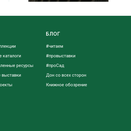
Ы
БЛОГ
ллекции
#читаем
е каталоги
#провыставки
аленные ресурсы
#проСад
е выставки
Дон со всех сторон
роекты
Книжное обозрение