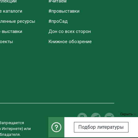
ллекции
#читаем
е каталоги
#провыставки
аленные ресурсы
#проСад
е выставки
Дон со всех сторон
роекты
Книжное обозрение
Скрыть
 Запрещается
Подбор литературы
в Интернете) или
Разработка сайта
бладателя.
Студия «ВебРост»