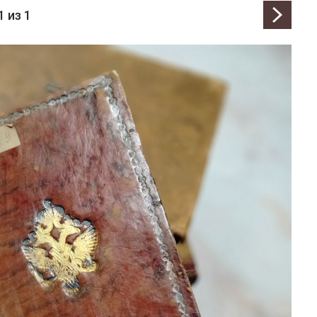
1
из 1