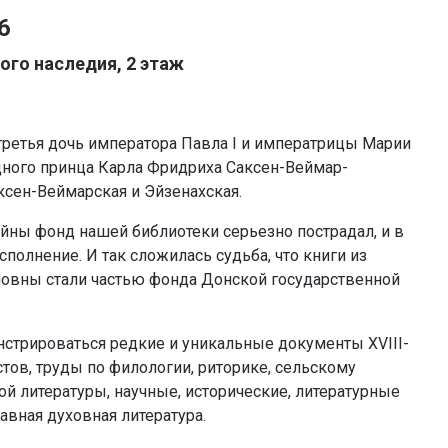
6
ого наследия, 2 этаж
третья дочь императора Павла I и императрицы Марии
дного принца Карла Фридриха Саксен-Веймар-
аксен-Веймарская и Эйзенахская.
ойны фонд нашей библиотеки серьезно пострадал, и в
олнение. И так сложилась судьба, что книги из
ловны стали частью фонда Донской государственной
нстрироваться редкие и уникальные документы XVIII-
стов, труды по филологии, риторике, сельскому
й литературы, научные, исторические, литературные
авная духовная литература.