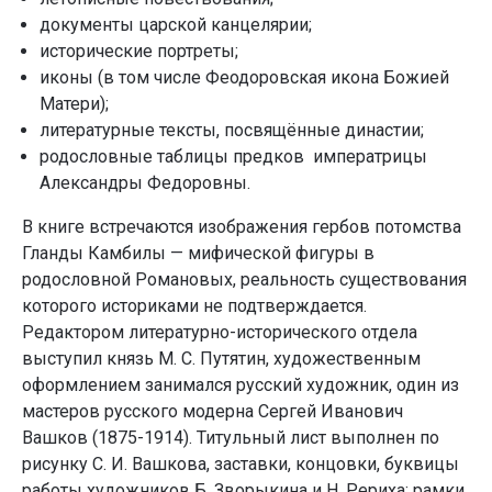
документы царской канцелярии;
исторические портреты;
иконы (в том числе Феодоровская икона Божией
Матери);
литературные тексты, посвящённые династии;
родословные таблицы предков императрицы
Александры Федоровны.
В книге встречаются изображения гербов потомства
Гланды Камбилы — мифической фигуры в
родословной Романовых, реальность существования
которого историками не подтверждается.
Редактором литературно-исторического отдела
выступил князь М. С. Путятин, художественным
оформлением занимался русский художник, один из
мастеров русского модерна Сергей Иванович
Вашков (1875-1914). Титульный лист выполнен по
рисунку С. И. Вашкова, заставки, концовки, буквицы
работы художников Б. Зворыкина и Н. Рериха; рамки