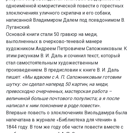
одноимённой юмористической повести о горестных
злоключениях уличного скрипача и его собаки,
написанной Владимиром Далем под псевдонимом В.
Луганский.
Основой книги стали 50 гравюр на меди,
выполненных в очерково-теневой манере
художником Андреем Петровичем Сапожниковым. К
этим рисункам В. И. Даль и сочинил текст, который
стал самостоятельным художественным
произведением. В предисловии к книге В. И. Даль
пишет:
«Мы вдвоем с А. П. Сапожниковым готовим
шутку: он сделал наперед 50 картин, на меди,
превосходно очерченных, мастерская работа –
величиной больше почтового полулиста; а я после
написал к ним пояснение в роде повести».
Впервые повесть о злоключениях Виольдамура была
напечатана в журнале «Библиотека для чтения» в
1844 году. В том же году обе части повести вместе с