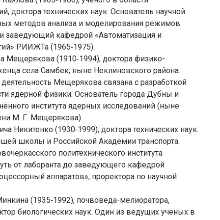
 доктора технических наук. Основатель научной
ных методов анализа и моделирования режимов
 и заведующий кафедрой «Автоматизация и
ий» РИИЖТа (1965‑1975).
а Мещерякова (1910‑1994), доктора физико-
оженца села Самбек, ныне Неклиновского района.
я деятельность Мещерякова связана с разработкой
ти ядерной физики. Основатель города Дубны и
нённого института ядерных исследований (ныне
и М. Г. Мещерякова).
ча Никитенко (1930‑1999), доктора технических наук.
шей школы и Российской Академии транспорта.
вочеркасского политехнического института
уть от лаборанта до заведующего кафедрой
оцессорный аппаратов», проректора по научной
инкина (1935‑1992), почвоведа-мелиоратора,
ктор биологических наук. Один из ведущих учёных в