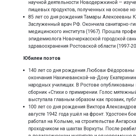
научной деятельности Новодержкиной — изуче
пищевых продуктов, полученных на основе но
85 лет со дня рождения Тамары Алексеевны Ко
Заслуженный врач РФ. Окончила санитарно-ги
медицинского института (1967). Прошла профе
эпидемиолога Новочеркасской городской сан
здравоохранения Ростовской области (1997‑20
Юбилеи поэтов
140 лет со дня pождения Любови Фёдоpовны Ко
окончания Нахичеванской-на-Дону Екатеринин
народных училищах. В Ростове опубликованы п
сборник «Стихи о примирении. Голос мятежный»
выступала главным образом как прозаик, публ
100 лет со дня pождения Виктоpа Александpови
августе 1942 года ушёл на фронт. Удостоен бо
работал на Колыме, на строительстве Ангарск
проходчиком на шахтах Воркуты. После реабил
в педагогическом институте и одновременно р