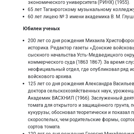
экономического университета (РИНХ) (1955).
65 лет Таганрогскому музыкальному колледжу
60 лет лицею № 3 имени академика В. М. Глуш
Юбилеи ученых
200 лет со дня рождения Михаила Христофоров
историка. Редактор газеты «Донские войсковы
сыскного начальства Усть-Медведицкого окру
коммерческого суда (1863 1867). За время сл
неофициальный отдел, где опубликовал ряд и
войскового архива.
125 лет со дня рождения Александра Васильев
доктора сельскохозяйственных наук, уроженц
Академик ВАСХНИЛ (1966). Заслуженный деяте
томата для открытого и защищённого грунта, п
кукурузы; обосновал теоретически и показал
скороспелых, чем родительские формы, сорто
сортов томата.
120 лет со дня рождения Георгия Михайловича 