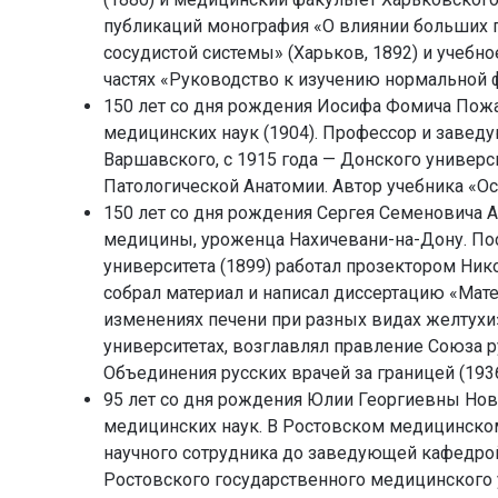
публикаций монография «О влиянии больших п
сосудистой системы» (Харьков, 1892) и учебн
частях «Руководство к изучению нормальной ф
150 лет со дня рождения Иосифа Фомича Пожар
медицинских наук (1904). Пpофессоp и завед
Варшавского, с 1915 года — Донского унивеpс
Патологической Анатомии. Автор учебника «Осн
150 лет со дня рождения Сергея Семеновича А
медицины, уроженца Нахичевани-на-Дону. По
университета (1899) работал прозектором Ник
собрал материал и написал диссертацию «Мате
изменениях печени при разных видах желтух
университетах, возглавлял правление Союза р
Объединения русских врачей за границей (1936
95 лет со дня рождения Юлии Георгиевны Ново
медицинских наук. В Ростовском медицинском 
научного сотрудника до заведующей кафедро
Ростовского государственного медицинского 