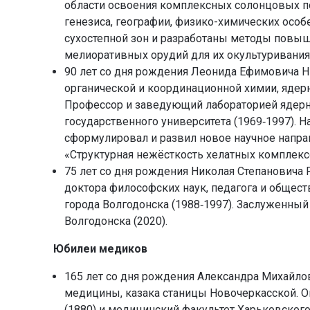
области освоения комплексных солонцовых 
генезиса, географии, физико-химических осо
сухостепной зон и разработаны методы повыш
мелиоративных орудий для их окультуривания
90 лет со дня рождения Леонида Ефимовича Ни
органической и координационной химии, ядерн
Профессор и заведующий лабораторией ядерн
государственного университета (1969‑1997).
сформулировал и развил новое научное напр
«Структурная нежёсткость хелатных комплекс
75 лет со дня рождения Николая Степановича Р
доктора философских наук, педагога и общест
города Волгодонска (1988‑1997). Заслуженный
Волгодонска (2020).
Юбилеи медиков
165 лет со дня рождения Александра Михайлов
медицины, казака станицы Новочеркасской. 
(1880) и медицинский факультет Харьковского 