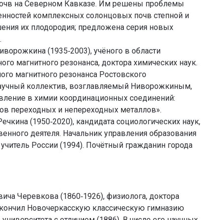
почв на Северном Кавказе. Им решены проблемы
бенностей комплексных солонцовых почв степной и
ения их плодородия; предложена серия новых
.
ворожкина (1935‑2003), учёного в области
ого магнитного резонанса, доктора химических наук.
ого магнитного резонанса Ростовского
 Научный коллектив, возглавляемый Ниворожкиным,
авление в химии координационных соединений:
ов переходных и непереходных металлов».
ечкина (1950‑2020), кандидата социологических наук,
венного деятеля. Начальник управления образования
 учитель России (1994). Почётный гражданин города
ича Черевкова (1860‑1926), физиолога, доктора
Окончил Новочеркасскую классическую гимназию
университета с отличием (1886). В числе его научных