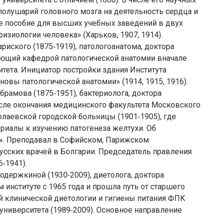
олушарий головного мозга на деятельность сердца и
ое пособие для высших учебных заведений в двух
изиологии человека» (Харьков, 1907, 1914).
иского (1875‑1919), патологоанатома, доктора
ующий кафедрой патологической анатомии вначале
итета. Инициатор постройки здания Института
овы патологической анатомии» (1914, 1915, 1916).
брамова (1875‑1951), бактериолога, доктора
сле окончания медицинского факультета Московского
олаевской городской больницы (1901‑1905), где
риалы к изучению патогенеза желтухи. Об
и». Преподавал в Софийском, Парижском
усских врачей в Болгарии. Председатель правления
‑1941).
держкиной (1930‑2009), диетолога, доктора
институте с 1965 года и прошла путь от старшего
й клинической диетологии и гигиены питания ФПК
университета (1989‑2009). Основное направление