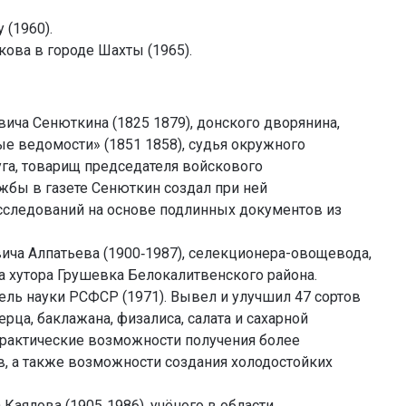
 (1960).
кова в городе Шахты (1965).
ича Сенюткина (1825 1879), донского дворянина,
е ведомости» (1851 1858), судья окружного
га, товарищ председателя войскового
ужбы в газете Сенюткин создал при ней
сследований на основе подлинных документов из
ича Алпатьева (1900‑1987), селекционера-овощевода,
а хутора Грушевка Белокалитвенского района.
ль науки РСФСР (1971). Вывел и улучшил 47 сортов
ерца, баклажана, физалиса, салата и сахарной
 практические возможности получения более
в, а также возможности создания холодостойких
Каялова (1905‑1986), учёного в области