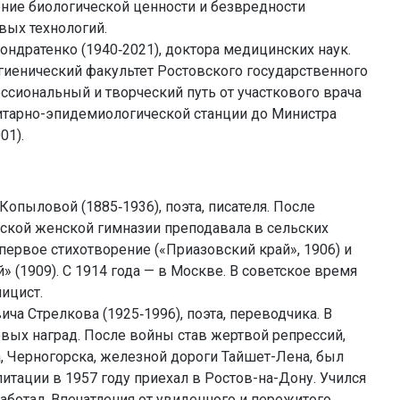
ние биологической ценности и безвредности
вых технологий.
ндратенко (1940‑2021), доктора медицинских наук.
гиенический факультет Ростовского государственного
ссиональный и творческий путь от участкового врача
итарно-эпидемиологической станции до Министра
01).
пыловой (1885‑1936), поэта, писателя. После
ской женской гимназии преподавала в сельских
ервое стихотворение («Приазовский край», 1906) и
 (1909). С 1914 года — в Москве. В советское время
ицист.
ча Стрелкова (1925‑1996), поэта, пеpеводчика. В
евых наград. После войны став жертвой репрессий,
а, Черногорска, железной дороги Тайшет-Лена, был
итации в 1957 году приехал в Ростов-на-Дону. Учился
аботал. Впечатления от увиденного и пережитого