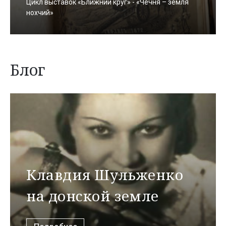
Цикл выставок «Ближний круг» - «Чечня – земля
нохчий»
Блог
Клавдия Шульженко
на донской земле