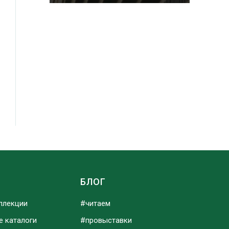
Ы
БЛОГ
ллекции
#читаем
е каталоги
#провыставки