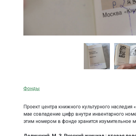
Фонды
Проект центра книжного культурного наследия «К
мае совпадение цифр внутри инвентарного ном
этим номером в фонде хранится изумительное 
Долинский, М. З. Русский инициал : вторая по