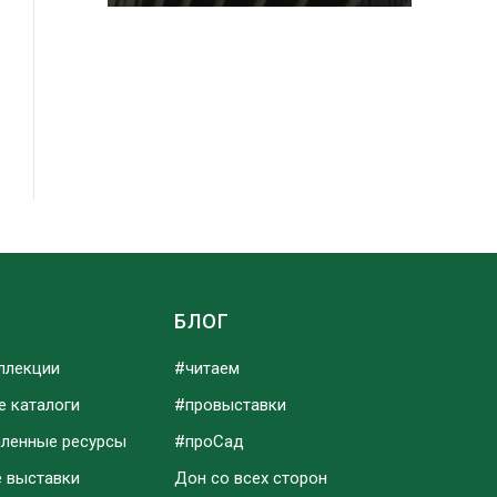
Ы
БЛОГ
ллекции
#читаем
е каталоги
#провыставки
аленные ресурсы
#проСад
е выставки
Дон со всех сторон