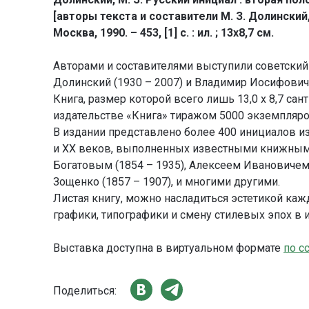
[авторы текста и составители М. З. Долинский, 
Москва, 1990. – 453, [1] с. : ил. ; 13x8,7 см.
Авторами и составителями выступили советски
Долинский (1930 – 2007) и Владимир Иосифович 
Книга, размер которой всего лишь 13,0 x 8,7 са
издательстве «Книга» тиражом 5000 экземпляро
В издании представлено более 400 инициалов и
и ХХ веков, выполненных известными книжны
Богатовым (1854 – 1935), Алексеем Ивановичем
Зощенко (1857 – 1907), и многими другими.
Листая книгу, можно насладиться эстетикой ка
графики, типографики и смену стилевых эпох в и
Выставка доступна в виртуальном формате
по с
Поделиться: