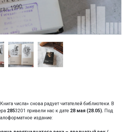
нига числа» снова радует читателей библиотеки. В
ера
285
3201 привели нас к дате
28 мая (28.05).
Под
малоформатное издание:
ловина девятнадцатого века – двадцатый век /