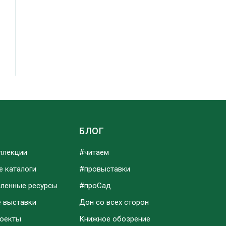
Ы
БЛОГ
ллекции
#читаем
е каталоги
#провыставки
аленные ресурсы
#проСад
е выставки
Дон со всех сторон
роекты
Книжное обозрение