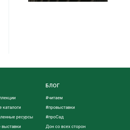
Ы
БЛОГ
ллекции
#читаем
е каталоги
#провыставки
аленные ресурсы
#проСад
е выставки
Дон со всех сторон