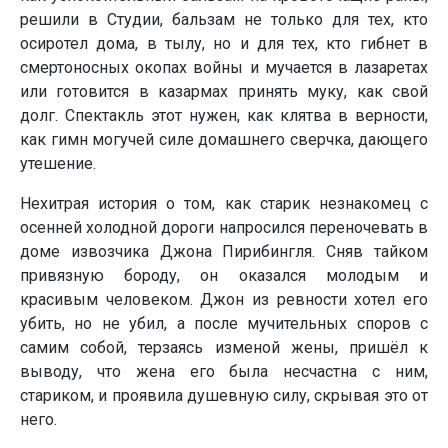
решили в Студии, бальзам не только для тех, кто
осиротел дома, в тылу, но и для тех, кто гибнет в
смертоносных окопах войны и мучается в лазаретах
или готовится в казармах принять муку, как свой
долг. Спектакль этот нужен, как клятва в верности,
как гимн могучей силе домашнего сверчка, дающего
утешение.
Нехитрая история о том, как старик незнакомец с
осенней холодной дороги напросился переночевать в
доме извозчика Джона Пирибингля. Сняв тайком
привязную бороду, он оказался молодым и
красивым человеком. Джон из ревности хотел его
убить, но не убил, а после мучительных споров с
самим собой, терзаясь изменой жены, пришёл к
выводу, что жена его была несчастна с ним,
стариком, и проявила душевную силу, скрывая это от
него.