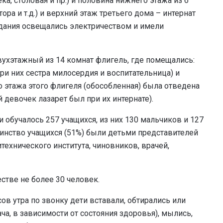
ка, столовая и пр.) и половина нижнего этажа из 6
ра и т.д.) и верхний этаж третьего дома – интернат
 здания освещались электричеством и имели
ухэтажный из 14 комнат флигель, где помещались:
и них сестра милосердия и воспитательница) и
о этажа этого флигеля (обособленная) была отведена
 девочек лазарет был при их интернате).
ии обучалось 257 учащихся, из них 130 мальчиков и 127
шинство учащихся (51%) были детьми представителей
ехнического института, чиновников, врачей,
стве не более 30 человек.
ов утра по звонку дети вставали, обтирались или
а, в зависимости от состояния здоровья), мылись,