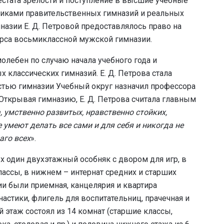
тестата зрелости и поступление в высшие учебные
никами правительственных гимназий и реальных
назии Е. Д. Петровой предоставлялось право на
урса восьмиклассной мужской гимназии.
олебен по случаю начала учебного года и
 классических гимназий. Е. Д. Петрова стала
стью гимназии Учебный округ назначил профессора
 Открывая гимназию, Е. Д. Петрова считала главным
 умственно развитых, нравственно стойких,
 умеют делать все сами и для себя и никогда не
аго всех
».
х один двухэтажный особняк с двором для игр, в
ассы, в нижнем – интернат средних и старших
ии были приемная, канцелярия и квартира
стики, флигель для воспитательниц, прачечная и
 этаж состоял из 14 комнат (старшие классы,