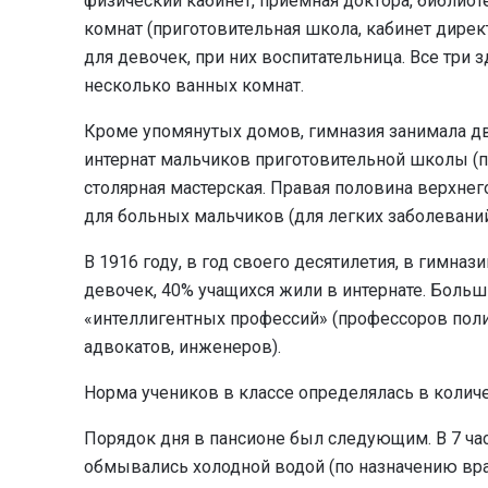
физический кабинет, приемная доктора, библиоте
комнат (приготовительная школа, кабинет директо
для девочек, при них воспитательница. Все три
несколько ванных комнат.
Кроме упомянутых домов, гимназия занимала дв
интернат мальчиков приготовительной школы (пр
столярная мастерская. Правая половина верхнег
для больных мальчиков (для легких заболеваний
В 1916 году, в год своего десятилетия, в гимназ
девочек, 40% учащихся жили в интернате. Боль
«интеллигентных профессий» (профессоров полит
адвокатов, инженеров).
Норма учеников в классе определялась в количе
Порядок дня в пансионе был следующим. В 7 час
обмывались холодной водой (по назначению врач