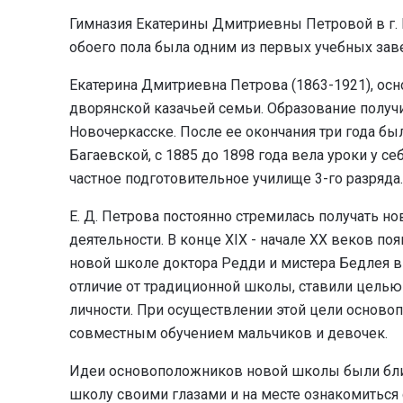
Гимназия Екатерины Дмитриевны Петровой
в г
обоего пола была одним из первых учебных заве
Екатерина Дмитриевна Петрова (1863-1921), осн
дворянской казачьей семьи. Образование получ
Новочеркасске. После ее окончания три года бы
Багаевской, с 1885 до 1898 года вела уроки у се
частное подготовительное училище 3-го разряда.
Е. Д. Петрова постоянно стремилась получать н
деятельности. В конце XIX - начале XX веков по
новой школе доктора Редди и мистера Бедлея в 
отличие от традиционной школы, ставили целью 
личности. При осуществлении этой цели основ
совместным обучением мальчиков и девочек.
Идеи основоположников новой школы были близк
школу своими глазами и на месте ознакомиться с