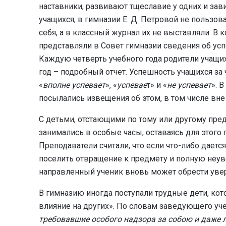
наставники, развивают тщеславие у одних и зави
учащихся, в гимназии Е. Д. Петровой не пользо
себя, а в классный журнал их не выставляли. В 
представляли в Совет гимназии сведения об успе
Каждую четверть учебного года родители учащихс
год – подробный отчет. Успешность учащихся з
«
вполне успевает
», «
успевае
т» и «
не успевает
». 
посылались извещения об этом, в том числе вне
С детьми, отстающими по тому или другому пред
занимались в особые часы, оставаясь для этого
Преподаватели считали, что если что-либо даетс
поселить отвращение к предмету и полную неув
направленный ученик вновь может обрести увере
В гимназию иногда поступали трудные дети, ко
влияние на других». По словам заведующего уче
требовавшие особого надзора за собою и даже 