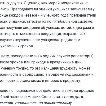
сть у других. Оценкой, как мерой воздействия на
вались. Преподаватели оценки учащихся записывали у
конце каждой четверти и учебного года преподаватели
хах учащихся, аттестуя их по пятибалльной системе.
я получали сведения об успехах детей, а два раза в
а четверть отмечалась в следующих выражениях:
В случае «неуспешности учащихся», родителям
 указанных сроков.
мету, преподаватели (в редких случаях репетиторы)
 после уроков или приходя в праздничные дни.
я ученику трудно, то эта излишняя трудность может
еренность в своих силах, а вовремя поддержаный и
нность в своих силах и интерес к предмету.
торые не подавались воздействию и «имели вредное
бной частью гимназии Степанова, «
такие дети,
лечения, увольнялись по внимательному