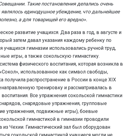
Совещании. Такие постановления делались очень
ия являлось единодушное убеждение, что дальнейшее
олезно, а для товарищей его вредно».
кое развитие учащихся. Два раза в год, в августе и
оторый затем давал указания каждому ребенку по
я учащихся гимназии использовались ручной труд,
жные игры, а также сокольскую гимнастику.
 система физического воспитания, которая возникла в
 «Сокол», использованное как символ свободы,
а получила распространение в России в конце XIX
ленаправленную тренировку и рассматривалась в
 воспитания. Все упражнения сокольской гимнастики
 снарядов, снарядовые упражнения, групповые
ие упражнения, подвижные игры), боевые
я сокольской гимнастикой в гимназии проводили
ла из Чехии. Гимнастический зал был оборудован
ься сокольской гимнастикой учащиеся могли не