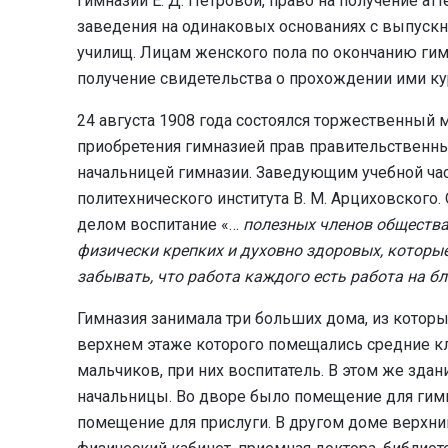
гимназии Е. Д. Петровой, право на получение ат
заведения на одинаковых основаниях с выпуск
училищ. Лицам женского пола по окончанию гим
получение свидетельства о прохождении ими к
24 августа 1908 года состоялся торжественный м
приобретения гимназией прав правительственных
начальницей гимназии. Заведующим учебной ча
политехнического института В. М. Арциховского.
делом воспитание «…
полезных членов общества,
физически крепких и духовно здоровых, которые
забывать, что работа каждого есть работа на бл
Гимназия занимала три больших дома, из которы
верхнем этаже которого помещались средние кл
мальчиков, при них воспитатель. В этом же здан
начальницы. Во дворе было помещение для гимна
помещение для прислуги. В другом доме верхний