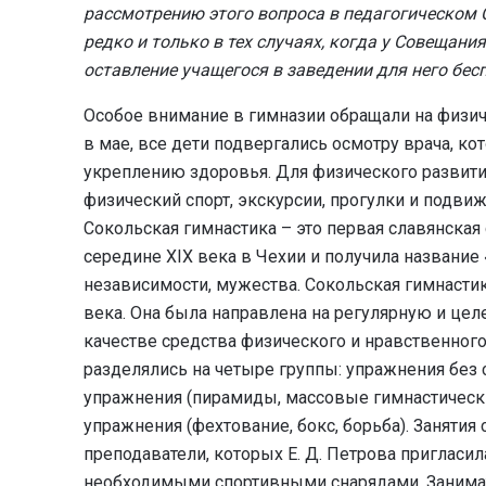
рассмотрению этого вопроса в педагогическом 
редко и только в тех случаях, когда у Совещан
оставление учащегося в заведении для него бесп
Особое внимание в гимназии обращали на физичес
в мае, все дети подвергались осмотру врача, к
укреплению здоровья. Для физического развити
физический спорт, экскурсии, прогулки и подви
Сокольская гимнастика – это первая славянская
середине XIX века в Чехии и получила название
независимости, мужества. Сокольская гимнастик
века. Она была направлена на регулярную и це
качестве средства физического и нравственного
разделялись на четыре группы: упражнения без
упражнения (пирамиды, массовые гимнастическ
упражнения (фехтование, бокс, борьба). Заняти
преподаватели, которых Е. Д. Петрова пригласи
необходимыми спортивными снарядами. Занимат