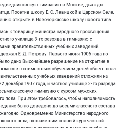
 Медведниковскую гимназию в Москве, дважды
тца. Посетив школу Е. С. Левицкой в Царском Селе,
шению открыть в Новочеркасске школу нового типа.
лась к товарищу министра народного просвещения
стного училища 3-го разряда в гимназию с
авами правительственных учебных заведений.
ержал Е. Д. Петрову. Первого июня 1906 года по
было дано Высочайшее разрешение на открытие в
х классов с совместным обучением детей обоего пола.
авительственных учебных заведений отложили на
 декабря 1907 года, и частное училище 3-го разряда
 восьмиклассную гимназию с курсом мужских
о пола. При этом требовалось, чтобы наполняемость
аведение было доведено до восьмиклассного состава
ежегодно. Одновременно Министерство народного
жского пола, окончившим полный курс частной