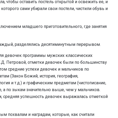
а, чтобы оставить постель открытой и освежить ее, и
 которого сами убирали свои постели, чистили обувь и
исключением младшего приготовительного, где занятия
каждый, разделялись десятиминутным перерывом.
для девочек программы мужских классических
Е.Д. Петровой, отметки девочек были по большинству
том средние успехи девочек и мальчиков по
там (Закон Божий, история, география,
огия и т.д.) и графическим предметам (чистописание,
, а по зыкам значительно выше, чем у мальчиков.
м, средняя успешность девочек выражалась отметкой
ым похвалам и наградам, которые, как считали