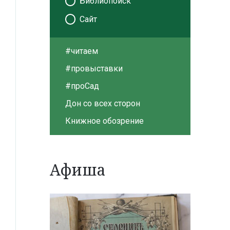
Библиопоиск
Сайт
#читаем
#провыставки
#проСад
Дон со всех сторон
Книжное обозрение
Афиша