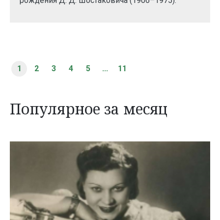
рождения Д. Д. Шостаковича (1906–1975).
1
2
3
4
5
...
11
Популярное за месяц