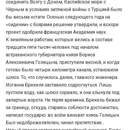
соединить Волгу с Доном, Каспийское море с
Чёрным в условиях затяжной войны с Турцией было
бы весьма кстати. Осенью следующего года на
«сидении» с боярами решение утвердили, и вскоре
проект одобрила французская Академия наук.
К земляным работам, которые велись в составе
тридцати пяти тысяч человек под началом
астраханского губернатора князя Бориса
Алексеевича Голицына, приступили весной, и когда
готово было четыре километра канала, установили
шлюз. То, что случилось далее, главного инженера
Иоганна Брекеля заставило содрогнуться. Лишь
пустили воду, как шлюз сорвало, и она хлынула под
запертые ворота. Не теряя времени, Брекель бежал
за границу, откуда, стараясь соблюсти достоинство,
написал государю: во всём виноват князь Голицын.
Был недоброжелателен, чинил препятствия…