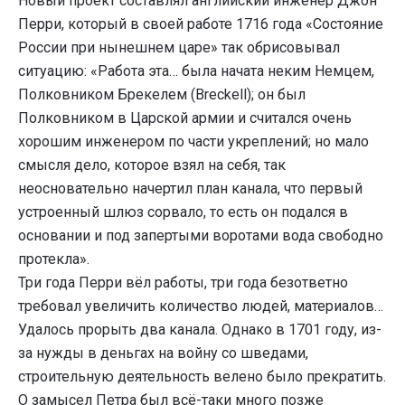
Новый проект составлял английский инженер Джон
Перри, который в своей работе 1716 года «Состояние
России при нынешнем царе» так обрисовывал
ситуацию: «Работа эта… была начата неким Немцем,
Полковником Брекелем (Breckell); он был
Полковником в Царской армии и считался очень
хорошим инженером по части укреплений; но мало
смысля дело, которое взял на себя, так
неосновательно начертил план канала, что первый
устроенный шлюз сорвало, то есть он подался в
основании и под запертыми воротами вода свободно
протекла».
Три года Перри вёл работы, три года безответно
требовал увеличить количество людей, материалов…
Удалось прорыть два канала. Однако в 1701 году, из-
за нужды в деньгах на войну со шведами,
строительную деятельность велено было прекратить.
О замысел Петра был всё-таки много позже