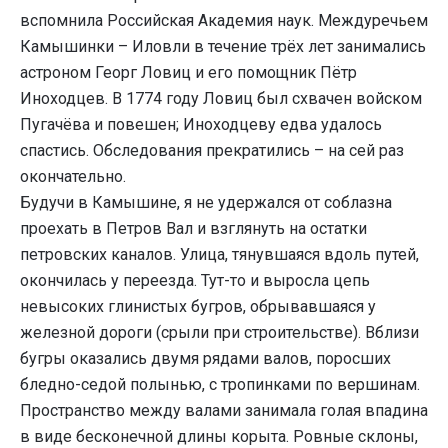
вспомнила Российская Академия наук. Междуречьем
Камышинки – Иловли в течение трёх лет занимались
астроном Георг Ловиц и его помощник Пётр
Иноходцев. В 1774 году Ловиц был схвачен войском
Пугачёва и повешен; Иноходцеву едва удалось
спастись. Обследования прекратились – на сей раз
окончательно.
Будучи в Камышине, я не удержался от соблазна
проехать в Петров Вал и взглянуть на остатки
петровских каналов. Улица, тянувшаяся вдоль путей,
окончилась у переезда. Тут-то и выросла цепь
невысоких глинистых бугров, обрывавшаяся у
железной дороги (срыли при строительстве). Вблизи
бугры оказались двумя рядами валов, поросших
бледно-седой полынью, с тропинками по вершинам.
Пространство между валами занимала голая впадина
в виде бесконечной длины корыта. Ровные склоны,