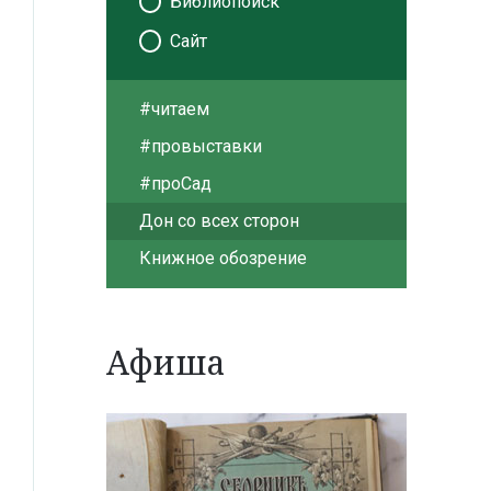
Библиопоиск
Сайт
#читаем
#провыставки
#проСад
Дон со всех сторон
Книжное обозрение
Афиша