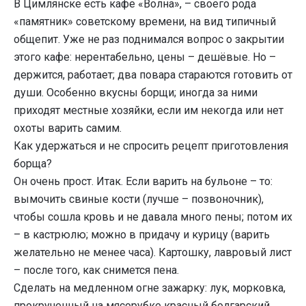
В Цимлянске есть кафе «Волна», – своего рода
«памятник» советскому времени, на вид типичный
общепит. Уже не раз поднимался вопрос о закрытии
этого кафе: нерентабельно, цены – дешёвые. Но –
держится, работает; два повара стараются готовить от
души. Особенно вкусны борщи; иногда за ними
приходят местные хозяйки, если им некогда или нет
охоты варить самим.
Как удержаться и не спросить рецепт приготовления
борща?
Он очень прост. Итак. Если варить на бульоне – то:
вымочить свиные кости (лучше – позвоночник),
чтобы сошла кровь и не давала много пены; потом их
– в кастрюлю; можно в придачу и курицу (варить
желательно не менее часа). Картошку, лавровый лист
– после того, как снимется пена.
Сделать на медленном огне зажарку: лук, морковка,
прокрученный на мясорубке красный болгарский