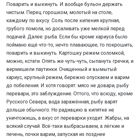
Поварить и выкинуть. И вообще бульон держать
чистым. Перец горошком, молотый на столе,
каждому по вкусу. Соль после кипения крупная,
грубого помола, но досаливать уже мелкой перед
подачей. Далее: рыба. Если бы кроме хариуса было
поймано ещё что-то, нечто плавающее, то покрошить,
поварить и выкинуть. Картошку режем соломкой,
можно, кстати. Опять же чуть-чуть, сыпануть гречки, и
вермишели паутинки. Очищенный и вымытый
хариус, крупный режем, бережно опускаем и варим
до побеления. И хотя говорят: мясо не довари, рыбу
перевари, это заблуждение. Оттого, что всюду, кроме
Русского Севера, вода заражённая, рыбу варят
дольше обычного. Но радиацию в кипятке не
уничтожишь, а вкус от переварки уходит. Жабры, на
всякий случай. Всё-таки выбрасываем, а лёгкие и
печень, почки варим, запуская их позднее