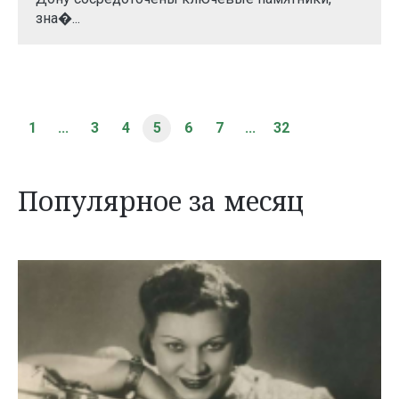
зна�...
1
...
3
4
5
6
7
...
32
Популярное за месяц