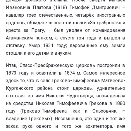
Ивановича Платова (1818) Тимофей Дмитриевич –
кавалер трёх отечественных, четырёх иностранных
орденов, обладатель золотой шпаги «За храбрость» и
креста за Прагу, – был уволен от командования
Атаманским полком, а спустя три года и вышел в
отставку. Умер 1831 году; дарованные ему земли
отошли к его детям и внукам.
Итак, Спасо-Преображенскую церковь построили в
1873 году и освятили в 1874-м. Самое интересное
здесь то, что в селе Греково-Тимофеевка Матвеево-
Курганского района стоит церковь, удивительно
похожая: во имя Николая Чудотворца, возведённая
на средства Николая Тимофеевича Грекова в 1880
году (Греково-Тимофеека, как и Ольховчик, –
владение Грековых). Несомненно, это один и тот же
заказ, рука одного и того же архитектора, имя