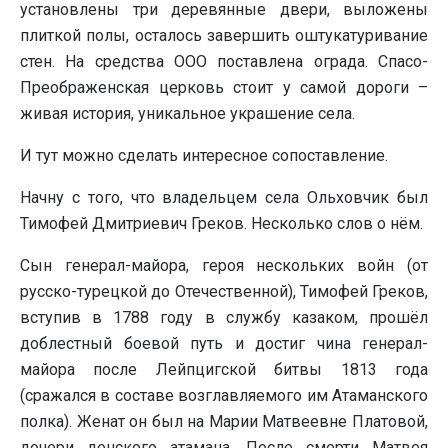
установлены три деревянные двери, выложены
плиткой полы, осталось завершить оштукатуривание
стен. На средства ООО поставлена ограда. Спасо-
Преображенская церковь стоит у самой дороги –
живая история, уникальное украшение села.
И тут можно сделать интересное сопоставление.
Начну с того, что владельцем села Ольховчик был
Тимофей Дмитриевич Греков. Несколько слов о нём.
Сын генерал-майора, героя нескольких войн (от
русско-турецкой до Отечественной), Тимофей Греков,
вступив в 1788 году в службу казаком, прошёл
доблестный боевой путь и достиг чина генерал-
майора после Лейпцигской битвы 1813 года
(сражался в составе возглавляемого им Атаманского
полка). Женат он был на Марии Матвеевне Платовой,
дочери донского атамана. После смерти Матвея