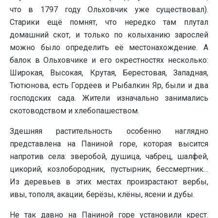
что в 1797 году Ольховчик уже существовал).
Старики ещё помнят, что нередко там плутал
домашний скот, и только по колыханию зарослей
можно было определить её местонахождение. А
балок в Ольховчике и его окрестностях несколько:
Широкая, Высокая, Крутая, Берестовая, Западная,
Тютюнова, есть Гордеев и Рыбалкин Яр, были и два
господских сада. Жители изначально занимались
скотоводством и хлебопашеством.
Здешняя растительность особенно наглядно
представлена на Паниной горе, которая высится
напротив села: зверобой, душица, чабрец, шалфей,
цикорий, козлобородник, пустырник, бессмертник…
Из деревьев в этих местах произрастают вербы,
ивы, тополя, акации, берёзы, клёны, ясени и дубы.
Не так давно на Паниной горе установили крест.