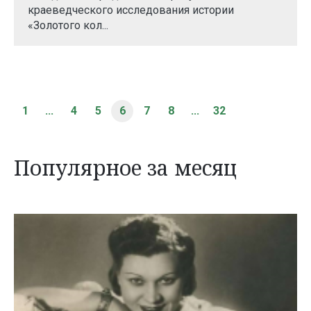
краеведческого исследования истории
«Золотого кол...
1
...
4
5
6
7
8
...
32
Популярное за месяц