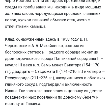
черте Ростова. Сотни лет здесь проживали люди, и
следы их пребывания мы находим в виде мощных
зольных слоёв, чередующихся прослоек глиняных
полов, кусков глиняной обмазки стен, часто с
отпечатками камыша.
Клад, обнаруженный здесь в 1958 году В. П.
Черсковым и А. А. Михайленко, состоял из
боспорских статеров — редкого образца монет из
древнегреческого города Пантикапей середины II —
начала III века н. э. Семь монет Евпатора (154–170
гг.), двадцать — Савромата II (174–210 гг.) и четыре —
Рескупорида (211–226 гг.), находившиеся в обломках
глиняного сосуда, подтвердили включённость
Нижне-Гниловского поселения в цепочку из девяти
позднеантичных поселений по донскому берегу к
востоку от Танаиса.