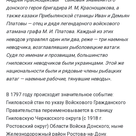
донского героя бригадира И. М, Краснощекова, а
также казаки Прибылянской станицы Иван и Демьян
Платовы — отец и дядя легендарного войскового
атамана графа М. И. Платова. Каждый из этих
неводов управлял один или два, реже — три наемных
неводчика, возглавлявших рыболовецкие ватаги.
Судя по именам и прозвищам, большинство
гниловских неводчиков были украинцами. Этой же
национальности были и рядовые члены рыбацких
ватаг — наемные рабочие, тянувшие неводы».
В 1797 году происходит значительное событие:
Гниловской стан по указу Войскового Гражданского
Правительства переименовывается в станицу
Гниловскую Черкасского округа (с 1918 г.
Ростовский округ) Области Войска Донского; ныне
Железнодорожный район Ростова-на-Дону.