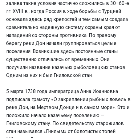
залива такие условия частично сложились в 30–60-е
гг. XVIII в., когда Россия в ходе борьбы с Турцией
основала здесь ряд крепостей и тем самым создала
сравнительно надежную систему охраны края от
нападений со стороны противника. По правому
берегу реки Дон начали группироваться целые
поселения. Возникшие здесь постоянные станы
существенно отличались от временных. Они
получили название казачьих рыболовецких станов.
Одним из них и был Гниловской стан.
5 марта 1738 года императрица Анна Иоанновна
подписала грамоту «О закреплении рыбных ловель в
реке Дон, на Мертвом Донце и в самом море». Это и
положило начало казачьему поселению —
Гниловскому стану. По свидетельству старожилов
стан назывался «Гнилым» от болотистых топей