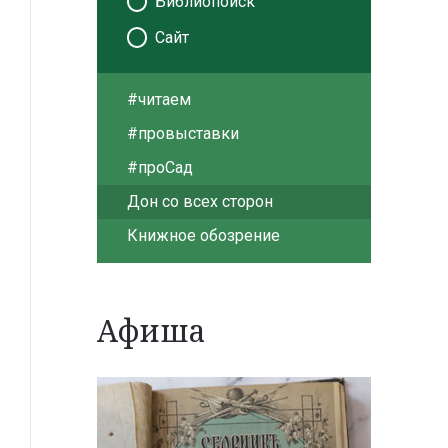
Библиопоиск
Сайт
#читаем
#провыставки
#проСад
Дон со всех сторон
Книжное обозрение
Афиша