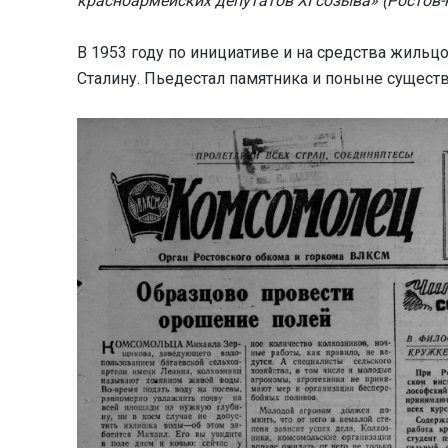
красноармейских депутатов XI созыва» (Ростов-
В 1953 году по инициативе и на средства жильц
Сталину. Пьедестал памятника и поныне существ