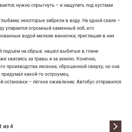
вается; нужно спрыгнуть – и нащупать под кустами
лыбами; некоторые забрели в воду. На одной скале –
оду упирается огромный каменный лоб, его
рованные водой мелкие ванночки, приглашая в них
ый подъём на обрыв: нашёл выбитые в глине
 же хватаясь за травы и за землю. Конечно,
го производства лесенке, сброшенной сверху; но она
о придумал какой-то остроумец.
ой остановки – лёгкое оживление. Автобус отправился
1
из 4