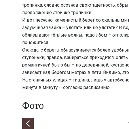
тропинка, словно осознав свою тщетность, обры
продолжение этой же тропинки.
И вот песчано-каменистый берег со скальными г
задумчивая чайка – улетать или не улетать? В в
облизывают тёплые волны; подо лбом – отполи
понежиться.
Отсюда, с берега, обнаруживается более удобн
ступеньки; правда, взбираться приходится, опять
романтичней было бы – по деревянной, кустарно
зависает над берегом метрах в пяти. Видимо, эт
На станичных улицах – тишина; лишь у автобусн
минута в минуту – согласно расписанию.
Фото