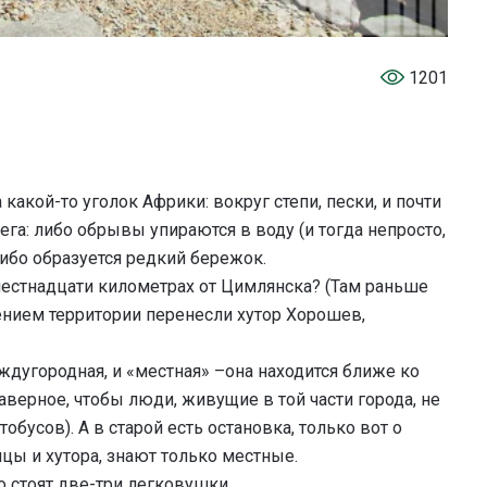
1201
какой-то уголок Африки: вокруг степи, пески, и почти
га: либо обрывы упираются в воду (и тогда непросто,
либо образуется редкий бережок.
шестнадцати километрах от Цимлянска? (Там раньше
ением территории перенесли хутор Хорошев,
ждугородная, и «местная» –она находится ближе ко
верное, чтобы люди, живущие в той части города, не
обусов). А в старой есть остановка, только вот о
цы и хутора, знают только местные.
о стоят две-три легковушки.