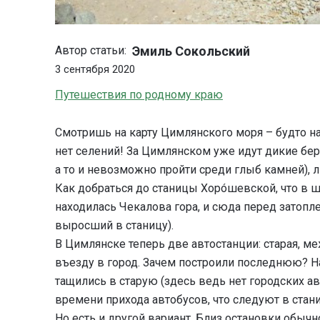
Эмиль Сокольский
Автор статьи:
3 сентября 2020
Путешествия по родному краю
Смотришь на карту Цимлянского моря – будто на 
нет селений! За Цимлянском уже идут дикие бере
а то и невозможно пройти среди глыб камней), 
Как добраться до станицы Хорóшевской, что в 
находилась Чекалова гора, и сюда перед затопл
выросший в станицу).
В Цимлянске теперь две автостанции: старая, ме
въезду в город. Зачем построили последнюю? На
тащились в старую (здесь ведь нет городских авт
времени прихода автобусов, что следуют в стани
Но есть и другой вариант. Близ остановки обычн