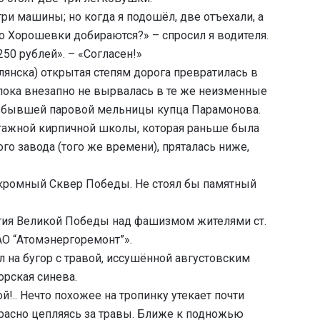
ри машины; но когда я подошёл, две отъехали, а
до Хорошевки добираются?» – спросил я водителя.
250 рублей». – «Согласен!»
янска) открытая степям дорога превратилась в
 пока внезапно не вырвалась в те же неизменные
ов бывшей паровой мельницы купца Парамонова.
этажной кирпичной школы, которая раньше была
го завода (того же времени), пряталась ниже,
 скромный Сквер Победы. Не стоял бы памятный
летия Великой Победы над фашизмом жителями ст.
О “Атомэнергоремонт”».
 на бугор с травой, иссушённой августовским
орская синева.
й!.. Нечто похожее на тропинку утекает почти
прасно цепляясь за травы. Ближе к подножью