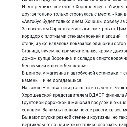
И вот решил я поехать в Хорошевскую. Увидел т
другая только-только стронулась с места. «Как 
«Автобус будет только днём. Хочешь, довезу за 
За посёлком Саркел (девять километров от Цимл
коридор с плотными стенами ясеней и акаций –
степи; и уже издалека показался одинокий ост
Станица, ничем не примечательная, кроме двух
домом купца Воронина, и складов спиртоводочно
бесшумная и почти безлюдная.
В центре, у магазина и автобусной остановки –
камень – и не догадаешься.
На камне – слова: сквер «заложен в честь 75-
Хорошевской представителем ВДАЭР филиала А
Грунтовой дорожкой я миновал проулок и вышел
солнцем. За ним в полном покое расстилалась м
Бывают спуски разной степени крутизны, но тако
вертикально: по ней можно только сползать, на