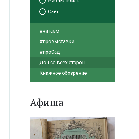
Библиопоиск
Сайт
#читаем
#провыставки
#проСад
Дон со всех сторон
Книжное обозрение
Афиша