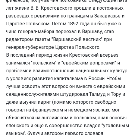
финансов, получив чин полковника. Следующие пять
лет жизни В. В. Крестовского прошли в постоянных
разъездах с ревизиями по границам в Закавказье и
Царстве Польском. Летом 1892 года он был уже в
чине генерал-майора переехал в Варшаву, став
редактором газеты "Варшавский вестник" при
генерал-губернаторе Царства Польского.
В последний период жизни Крестовский всерьез
занимался "польским" и "еврейским вопросами" и
проблемой взаимоотношения национальных культур
в условиях развития капитализма в России. Чтобы
лучше освоить этот вопрос он вместе с еврейскими
священнослужителями штудировал Талмуд и Тору и
даже выучил иврит (помимо которого свободно
говорил на французском и немецком языках, мог
объясняться на английском и польском, знал основы
японского и еще в совершенстве владел "уголовным
языком", будучи автором первого словаря