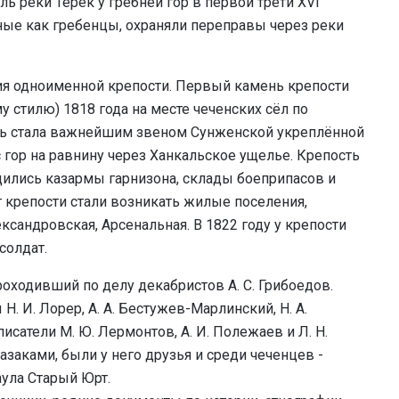
ь реки Терек у гребней гор в первой трети XVI
ные как гребенцы, охраняли переправы через реки
ния одноименной крепости. Первый камень крепости
 стилю) 1818 года на месте чеченских сёл по
сть стала важнейшим звеном Сунженской укреплённой
 гор на равнину через Ханкальское ущелье. Крепость
ились казармы гарнизона, склады боеприпасов и
г крепости стали возникать жилые поселения,
сандровская, Арсенальная. В 1822 году у крепости
солдат.
роходивший по делу декабристов А. С. Грибоедов.
. И. Лорер, А. А. Бестужев-Марлинский, Н. А.
писатели М. Ю. Лермонтов, А. И. Полежаев и Л. Н.
азаками, были у него друзья и среди чеченцев -
аула Старый Юрт.