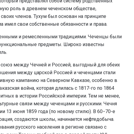
, который представлял собой систему родственных
жную роль в древнем чеченском обществе,
 своих членов. Тухум был основан на принципе
ма имел свои собственные обязанности и права.
твенными и ремесленными традициями. Чеченцы были
функциональные предметы. Широко известны
иль.
й союз между Чечней и Россией, выгодный для обеих
тношения между царской Россией и чеченцами стали
активную кампанию на Северном Кавказе, особенно в
вказская война, которая длилась с 1817-го по 1864
литных в истории Российской империи. Тем не менее,
ьтурные связи между чеченцами и русскими. Чечня
и 13 июня 1859 года (по новому стилю). В 60−70-е
рация, создаются школы, начинается нефтедобыча.
вания русского населения в регионе связано с