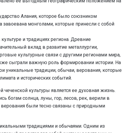
ловлено её выгодным географическим положением на
осударство Алания, которое было союзником
ла завоевана монголами, которые принесли с собой
 культуре и традициях региона. Древние
начительный вклад в развитие металлургии,
орговые культурные связи с другими регионами мира,
кже сыграли важную роль формировании истории. На
ои уникальные традиции, обычаи, верования, которые
имата и исторических событий.
й чеченской культуры является ее духовная жизнь.
 богам солнца, луны, гор, лесов, рек, верили в
 верования были тесно связаны с природными
никальными традициями и обычаями. Одним из