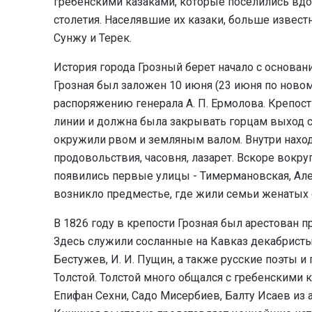
гребенскими казаками, которые поселились вдол
столетия. Населявшие их казаки, больше извест
Сунжу и Терек.
История города Грозный берет начало с основа
Грозная был заложен 10 июня (23 июня по новому
распоряжению генерала А. П. Ермолова. Крепо
линии и должна была закрывать горцам выход с
окружили рвом и земляным валом. Внутри наход
продовольствия, часовня, лазарет. Вскоре вокру
появились первые улицы - Тимермановская, Алек
возникло предместье, где жили семьи женатых 
В 1826 году в крепости Грозная был арестован п
Здесь служили сосланные на Кавказ декабристы Н
Бестужев, И. И. Пущин, а также русские поэты и 
Толстой. Толстой много общался с гребенскими к
Епифан Сехни, Садо Мисербиев, Балту Исаев из 