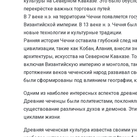
культуры на Северном Кавказе. Это было обус
перекрёстке важных торговых путей.
В 7 веке н.э. на территории Чечни появляется г
Византийской империи. В 13 веке н. э. Чечня бы
новые технологии и культурные традиции.
Ранняя история Чечни оставила глубокий след на
цивилизации, такие как Кобан, Алания, внесли з
архитектуры, искусства на Северном Кавказе. Т
включая Византийскую империю и монголов, та
протяжении веков чеченский народ развивал св
были сформированы под влиянием географии, кл
Одним из наиболее интересных аспектов древне
Древние чеченцы были политеистами, поклонялись
существование различных духов и демонов. Эти
циклами жизни.
Древняя чеченская культура известна своими у