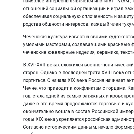
наиболее интересных является институт "тухум"
отношений социальной организации и играл ва
обеспечивая социальную сплоченность и защиту
родства общности интересов, каждый член туху
Чеченская культура известна своими художес
умелыми мастерами, создававшими красивые 
чеченские ювелирные изделия, керамика, текст
В ХVI-XVII веках сложился военно-политически
сторон. Однако в последней трети XVIII века о
портиться. С начала XIX века Россия начинает 
Чечне, что приводит к конфликтам с горцами. Ка
год, стала одной из самых затяжных и кровопро
даже в это время продолжаются торговые и кул
окончательно вошла в состав Российской импери
годы XIX века укрепляется российская админист
Согласно историческим данным, начало формиро