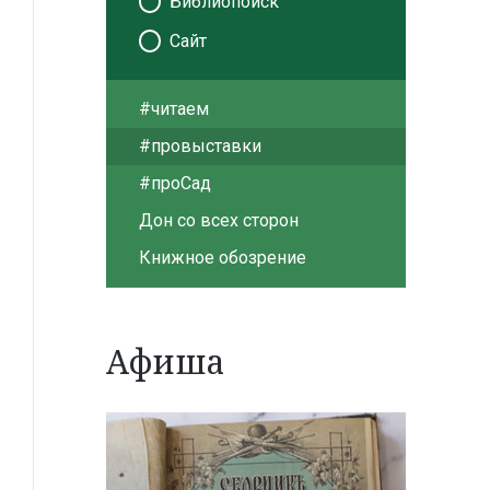
Библиопоиск
Сайт
#читаем
#провыставки
#проСад
Дон со всех сторон
Книжное обозрение
Афиша