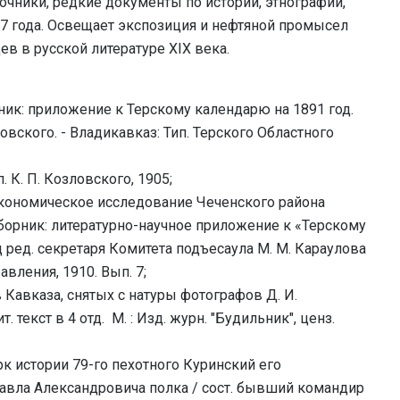
чники, редкие документы по истории, этнографии,
17 года. Освещает экспозиция и нефтяной промысел
ев в русской литературе XIX века.
орник: приложение к Терскому календарю на 1891 год.
новского. - Владикавказ: Тип. Терского Областного
. К. П. Козловского, 1905;
экономическое исследование Чеченского района
сборник: литературно-научное приложение к «Терскому
под ред. секретаря Комитета подъесаула М. М. Караулова
равления, 1910. Вып. 7;
в Кавказа, снятых с натуры фотографов Д. И.
 текст в 4 отд. М. : Изд. журн. "Будильник", ценз.
рк истории 79-го пехотного Куринский его
авла Александровича полка / сост. бывший командир