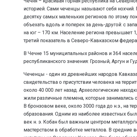
Чечня – красивая горная республика на Северно
историей. Сами чеченцы называют себя нохчий. 
десятку самых маленьких регионов по этому п
объехать вдоль и поперек за день-другой: с зап
на юг – 170 км. Население региона превышает 1,
третий показатель в Северо-Кавказском федер
В Чечне 15 муниципальных районов и 364 населен
республиканского значения: Грозный, Аргун и Гу
Чеченцы - один из древнейших народов Кавказа
свидетельства о присутствии человека на терри
около 40 000 лет назад. Археологические находк
жили различные племена, которые занимались о
В бронзовом веке, около 3000 года до н.э., на
образования. Одним из наиболее известных было
век н. э. Кобан был важным центром металлурги
мастерством в обработке металлов. В средние 