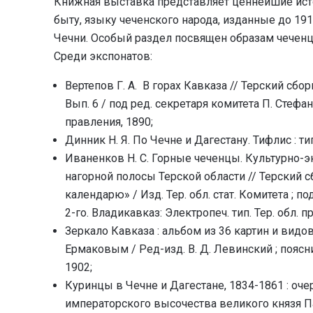
Книжная выставка представляет ценнейшие исто
быту, языку чеченского народа, изданные до 19
Чечни. Особый раздел посвящен образам чеченц
Среди экспонатов:
Вертепов Г. А. В горах Кавказа // Терский сб
Вып. 6 / под ред. секретаря комитета П. Стефа
правления, 1890;
Динник Н. Я. По Чечне и Дагестану. Тифлис : тип
Иваненков Н. С. Горные чеченцы. Культурно-
нагорной полосы Терской области // Терский 
календарю» / Изд. Тер. обл. стат. Комитета ; 
2-го. Владикавказ: Электропеч. тип. Тер. обл. п
Зеркало Кавказа : альбом из 36 картин и видо
Ермаковым / Ред-изд. В. Д. Левинский ; пояснит.
1902;
Куринцы в Чечне и Дагестане, 1834-1861 : оче
императорского высочества великого князя П