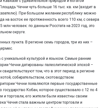
м Кавказе с удивительной природой и богатой
Площадь Чечни чуть больше 16 тыс. кв. км (входит в
оказателю). При большом желании республику можно
ада на восток ее протяженность всего 110 км, с севера
5 млн человек: по данным Росстата на 2023 год, это
альном округе.
ных пункта. В регионе семь городов, три из них –
дермес.
 с уникальной культурой и языком. Самые ранние
тории Чечни датированы палеолитической эпохой –
и свидетельствуют том, что в этот период в регионе
хотой, собирательством, скотоводством.
 территории Чечни появляются первые государственные
 государство Кобан, которое существовало с 12 по 4
и и торговли, его жители были известны своим
века Чечня стала важным центром торговли и