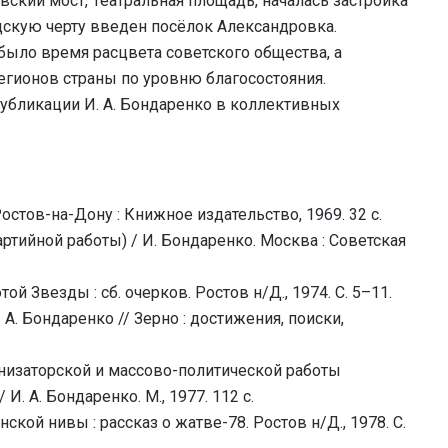
кий мост, Театральная площадь, началась застройка
дскую черту введен посёлок Александровка.
было время расцвета советского общества, а
егионов страны по уровню благосостояния.
убликации И. А. Бондаренко в коллективных
остов-на-Дону : Книжное издательство, 1969. 32 с.
ртийной работы) / И. Бондаренко. Москва : Советская
ой Звезды : сб. очерков. Ростов н/Д., 1974. С. 5–11.
А. Бондаренко // Зерно : достижения, поиски,
ганизаторской и массово-политической работы
. А. Бондаренко. М., 1977. 112 с.
кой нивы : рассказ о жатве-78. Ростов н/Д., 1978. С.