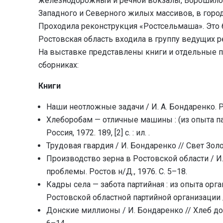
железнодорожный и речной вокзалы, Ворошиловс
Западного и Северного жилых массивов, в горо
Проходила реконструкция «Ростсельмаша». Это 
Ростовская область входила в группу ведущих р
На выставке представлены книги и отдельные п
сборниках:
Книги
Наши неотложные задачи / И. А. Бондаренко. Р
Хлеборобам — отличные машины : (из опыта па
Россия, 1972. 189, [2] с. : ил. .
Трудовая гвардия / И. Бондаренко // Свет Золот
Производство зерна в Ростовской области / И. 
проблемы. Ростов н/Д., 1976. С. 5–18.
Кадры села — забота партийная : из опыта ор
Ростовской областной партийной организации / И
Донские миллионы / И. Бондаренко // Хлеб донс