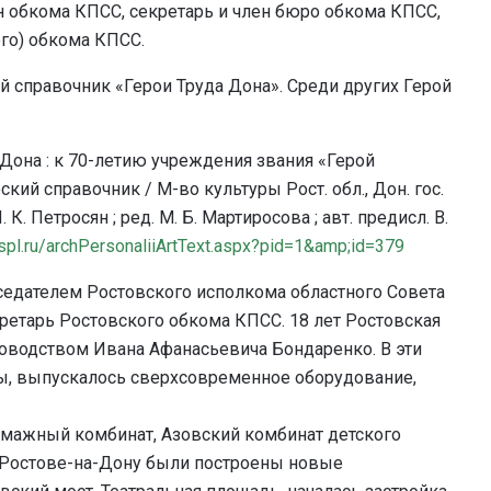
н обкома КПСС, секретарь и член бюро обкома КПСС,
ого) обкома КПСС.
 справочник «Герои Труда Дона». Среди других Герой
Дона : к 70-летию учреждения звания «Герой
кий справочник / М-во культуры Рост. обл., Дон. гос.
 Л. К. Петросян ; ред. М. Б. Мартиросова ; авт. предисл. В.
spl.ru/archPersonaliiArtText.aspx?pid=1&amp;id=379
едседателем Ростовского исполкома областного Совета
екретарь Ростовского обкома КПСС. 18 лет Ростовская
ководством Ивана Афанасьевича Бондаренко. В эти
ты, выпускалось сверхсовременное оборудование,
умажный комбинат, Азовский комбинат детского
В Ростове-на-Дону были построены новые