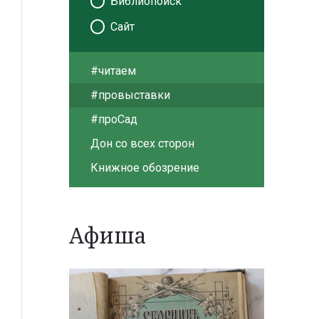
Библиопоиск
Сайт
#читаем
#провыставки
#проСад
Дон со всех сторон
Книжное обозрение
Афиша