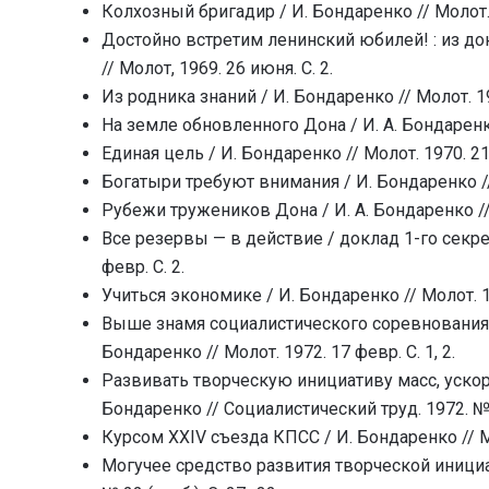
Колхозный бригадир / И. Бондаренко // Молот. 1
Достойно встретим ленинский юбилей! : из до
// Молот, 1969. 26 июня. С. 2.
Из родника знаний / И. Бондаренко // Молот. 196
На земле обновленного Дона / И. А. Бондаренко 
Единая цель / И. Бондаренко // Молот. 1970. 21 а
Богатыри требуют внимания / И. Бондаренко // М
Рубежи тружеников Дона / И. А. Бондаренко // М
Все резервы — в действие / доклад 1-го секре
февр. С. 2.
Учиться экономике / И. Бондаренко // Молот. 197
Выше знамя социалистического соревнования :
Бондаренко // Молот. 1972. 17 февр. С. 1, 2.
Развивать творческую инициативу масс, ускор
Бондаренко // Социалистический труд. 1972. № 
Курсом XXIV съезда КПСС / И. Бондаренко // Мол
Могучее средство развития творческой инициа