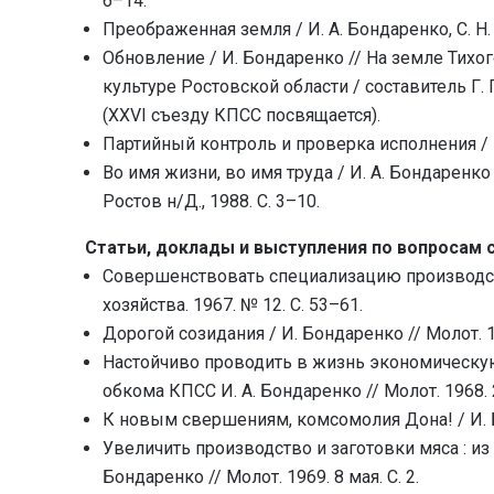
6–14.
Преображенная земля / И. А. Бондаренко, С. Н. 
Обновление / И. Бондаренко // На земле Тихог
культуре Ростовской области / составитель Г. Губ
(XXVI съезду КПСС посвящается).
Партийный контроль и проверка исполнения / И.
Во имя жизни, во имя труда / И. А. Бондаренко
Ростов н/Д., 1988. С. 3–10.
Статьи, доклады и выступления по вопросам
Совершенствовать специализацию производств
хозяйства. 1967. № 12. С. 53–61.
Дорогой созидания / И. Бондаренко // Молот. 19
Настойчиво проводить в жизнь экономическую
обкома КПСС И. А. Бондаренко // Молот. 1968. 23
К новым свершениям, комсомолия Дона! / И. Бон
Увеличить производство и заготовки мяса : из
Бондаренко // Молот. 1969. 8 мая. С. 2.