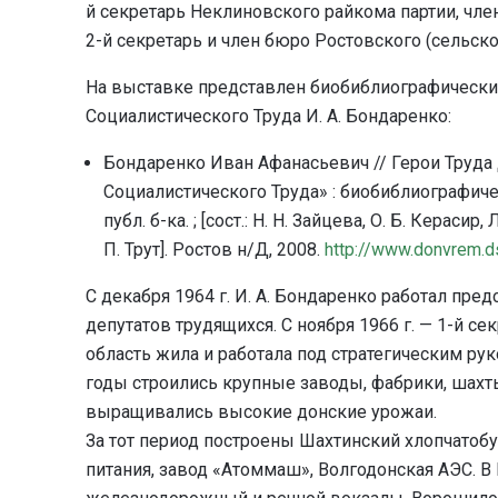
й секретарь Неклиновского райкома партии, чле
2-й секретарь и член бюро Ростовского (сельск
На выставке представлен биобиблиографический
Социалистического Труда И. А. Бондаренко:
Бондаренко Иван Афанасьевич // Герои Труда 
Социалистического Труда» : биобиблиографичес
публ. б-ка. ; [сост.: Н. Н. Зайцева, О. Б. Керасир,
П. Трут]. Ростов н/Д, 2008.
http://www.donvrem.d
С декабря 1964 г. И. А. Бондаренко работал пр
депутатов трудящихся. С ноября 1966 г. — 1-й с
область жила и работала под стратегическим ру
годы строились крупные заводы, фабрики, шах
выращивались высокие донские урожаи.
За тот период построены Шахтинский хлопчатоб
питания, завод «Атоммаш», Волгодонская АЭС. 