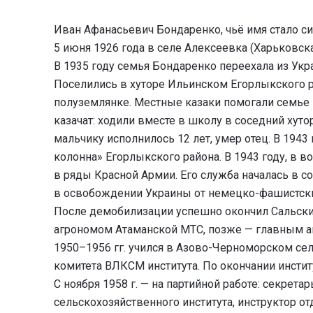
Иван Афанасьевич Бондаренко, чьё имя стало с
5 июня 1926 года в селе Алексеевка (Харьковска
В 1935 году семья Бондаренко переехала из Укра
Поселились в хуторе Ильинском Егорлыкского р
полуземлянке. Местные казаки помогали семье 
казачат: ходили вместе в школу в соседний хуто
мальчику исполнилось 12 лет, умер отец. В 1943
колонна» Егорлыкского района. В 1943 году, в в
в ряды Красной Армии. Его служба началась в со
в освобождении Украины от немецко-фашистски
После демобилизации успешно окончил Сальски
агрономом Атаманской МТС, позже — главным а
1950–1956 гг. учился в Азово-Черноморском се
комитета ВЛКСМ института. По окончании инстит
С ноября 1958 г. — на партийной работе: секрет
сельскохозяйственного института, инструктор о