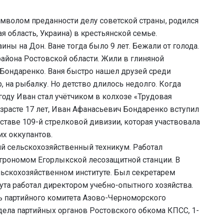
имволом преданности делу советской страны, родился
я область, Украина) в крестьянской семье.
ины на Дон. Ване тогда было 9 лет. Бежали от голода.
айона Ростовской области. Жили в глиняной
Бондаренко. Ваня быстро нашел друзей среди
р, на рыбалку. Но детство длилось недолго. Когда
 году Иван стал учётчиком в колхозе «Трудовая
озрасте 17 лет, Иван Афанасьевич Бондаренко вступил
ставе 109-й стрелковой дивизии, которая участвовала
х оккупантов.
й сельскохозяйственный техникум. Работал
грономом Егорлыкской лесозащитной станции. В
льскохозяйственном институте. Был секретарем
ута работал директором учебно-опытного хозяйства.
арь партийного комитета Азово-Черноморского
тдела партийных органов Ростовского обкома КПСС, 1-