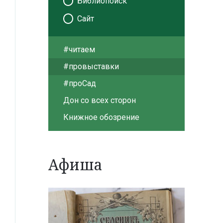
Библиопоиск
Сайт
#читаем
#провыставки
#проСад
Дон со всех сторон
Книжное обозрение
Афиша