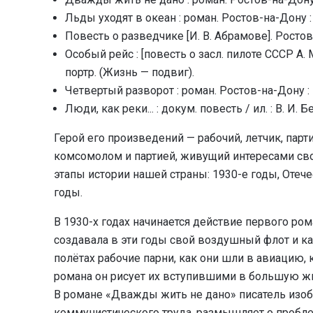
Льды уходят в океан : роман. Ростов-на-Дону : К
Повесть о разведчике [И. В. Абрамове]. Ростов-
Особый рейс : [повесть о засл. пилоте СССР А. М
портр. (Жизнь — подвиг).
Четвертый разворот : роман. Ростов-на-Дону : Кн.
Люди, как реки... : докум. повесть / ил. : В. И. 
Герой его произведений — рабочий, летчик, пар
комсомолом и партией, живущий интересами сво
этапы истории нашей страны: 1930-е годы, Отеч
годы.
В 1930-х годах начинается действие первого ро
создавала в эти годы свой воздушный флот и ка
полётах рабочие парни, как они шли в авиацию, 
романа он рисует их вступившими в большую ж
В романе «Дважды жить не дано» писатель изо
коммунистического труда, размышляет о пробле