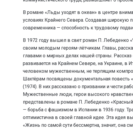
В романе «Льды уходят в океан» в центре внима
условиях Крайнего Севера. Создавая широкую 
современника — способность к трудовому подвиг
В 1972 году вышел в свет роман П. Лебеденко «
своим молодым героям-лётчикам. Главы, расск
главами о мирных делах нашей страны. Рассказ 
развивается на Крайнем Севере, на Украине, в Ит
человеком мужественным, не терпящим компром
Шахтёрам посвящены документальная повесть «Лю
(1974). В них рассказано о призвании и чести ра
Мужественные люди, герои высокого нравствен
представлены в романе П. Лебеденко «Красный 
— борьба с фашизмом в Испании в 1936 году. Тр
оптимистична в своей главной идее. Эта идея в
«Жизнь по самой сути бессмертна, значит, она с