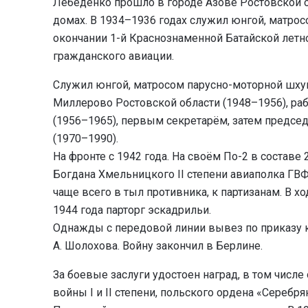
Лебеденко прошло в городе Азове Ростовской об
домах. В 1934–1936 годах служил юнгой, матрос
окончании 1-й Краснознаменной Батайской летн
гражданского авиации.
Служил юнгой, матросом парусно-моторной шхун
Миллерово Ростовской области (1948–1956), р
(1956–1965), первым секретарём, затем предс
(1970–1990).
На фронте с 1942 года. На своём По-2 в составе
Богдана Хмельницкого II степени авиаполка ГВ
чаще всего в тыл противника, к партизанам. В хо
1944 года парторг эскадрильи.
Однажды с передовой линии вывез по приказу 
А. Шолохова. Войну закончил в Берлине.
За боевые заслуги удостоен наград, в том числ
войны I и II степени, польского ордена «Серебр