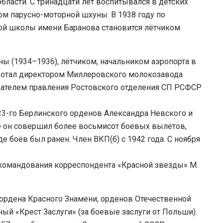
ласти. С тринадцати лет воспитывался в детских
ом парусно-моторной шхуны. В 1938 году по
ой школы имени Баранова становится лётчиком
ы (1934–1936), лётчиком, начальником аэропорта в
аботал директором Миллеровского молокозавода
едателем правления Ростовского отделения СП РСФСР
 23-го Берлинского орденов Александра Невского и
Ф он совершил более восьмисот боевых вылетов,
де боёв был ранен. Член ВКП(б) с 1942 года. С ноября
командования корреспондента «Красной звезды» М.
е ордена Красного Знамени, орденов Отечественной
яный «Крест Заслуги» (за боевые заслуги от Польши).