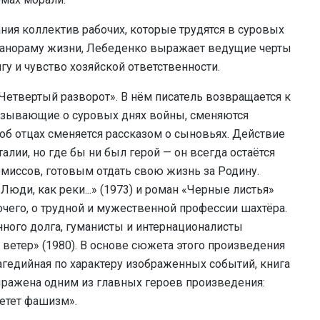
ния коллектив рабочих, которые трудятся в суровых
панораму жизни, Лебеденко выражает ведущие черты
у и чувство хозяйской ответственности.
Четвертый разворот». В нём писатель возвращается к
азывающие о суровых днях войны, сменяются
об отцах сменяется рассказом о сыновьях. Действие
алии, но где бы ни был герой — он всегда остаётся
иссов, готовым отдать свою жизнь за Родину.
ди, как реки...» (1973) и роман «Черные листья»
бочего, о трудной и мужественной профессии шахтёра.
ного долга, гуманисты и интернационалисты
ветер» (1980). В основе сюжета этого произведения
агедийная по характеру изображенных событий, книга
ыражена одним из главных героев произведения:
метет фашизм».