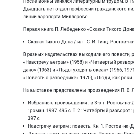
После войны занялся литературным трудом. В 19
Двадцать лет отдал профессии гражданского пи
линий аэропорта Миллерово.
Первая книга П. Лебеденко «Сказки Тихого Дона
Сказки Тихого Дона / ил. : С. И. Гинц. Ростов-на-
В разных издательствах выходили его повести, 
«Навстречу ветрам» (1958) и «Четвертый развор
дано» (1963) и «Льды уходят в океан» (1966, 19
«Повесть о разведчике» 1970), «Люди, как реки...
На выставке представлены произведения П. В. 
Избранные произведения : в 3-х т. Ростов-на-Д
: роман. 1987. 495 с. Т. 2 : Четвёртый разворот :
397 с.
Навстречу ветрам : повесть. Кн. 1. Ростов-на-Д
Дважды жить не дано : роман. Ростов-на-Дону : 