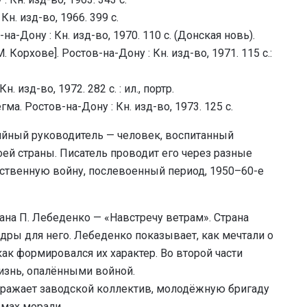
н. изд-во, 1966. 399 с.
на-Дону : Кн. изд-во, 1970. 110 с. (Донская новь).
. Корхове]. Ростов-на-Дону : Кн. изд-во, 1971. 115 с.:
 изд-во, 1972. 282 с. : ил., портр.
Бегма. Ростов-на-Дону : Кн. изд-во, 1973. 125 с.
тийный руководитель — человек, воспитанный
ей страны. Писатель проводит его через разные
ественную войну, послевоенный период, 1950–60-е
мана П. Лебеденко — «Навстречу ветрам». Страна
дры для него. Лебеденко показывает, как мечтали о
как формировался их характер. Во второй части
изнь, опалёнными войной.
бражает заводской коллектив, молодёжную бригаду
мах морали.