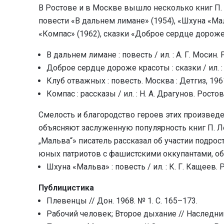
В Ростове и в Москве вышло несколько книг П.
повести «В дальнем лимане» (1954), «Шхуна «Мал
«Компас» (1962), сказки «Доброе сердце дороже
В дальнем лимане : повесть / ил. : А. Г. Мосин. 
Доброе сердце дороже красоты : сказки / ил. : И.
Клуб отважных : повесть. Москва : Детгиз, 1961
Компас : рассказы / ил. : Н. А. Драгунов. Ростов-
Смелость и благородство героев этих произвед
объясняют заслуженную популярность книг П. Л
„Мальва“» писатель рассказал об участии подро
юных патриотов с фашистскими оккупантами, об
Шхуна «Мальва» : повесть / ил. : К. Г. Кащеев. Р
Публицистика
Плевенцы // Дон. 1968. № 1. С. 165–173.
Рабочий человек; Второе дыхание // Наследник