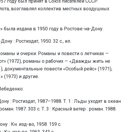
57 году был принят в Союз писателей СССР.
лота, возглавлял коллектив местных воздушных
» была издана в 1950 году в Ростове-на-Дону.
Дону : Ростиздат, 1950. 32 с., ил.
романы и очерки. Романы и повести о летчиках —
от» (1972), романы о рабочих — «Дважды жить не
71), документальные повести «Особый рейс» (1971),
» (1973) и другие.
Лебеденко:
ону : Ростиздат, 1987–1988. Т. 1 : Льды уходят в океан
 роман. 1987. 303 с. Т. 3 : Красный ветер : роман. 1988.
ону : Кн. изд-во, 1958. 159 с.
Кн. изд-во, 1963. 343 с.