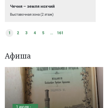
Чечня – земля нохчий
Выставочная зона (2 этаж)
1
2
3
4
5
...
161
Афиша
1 июля -