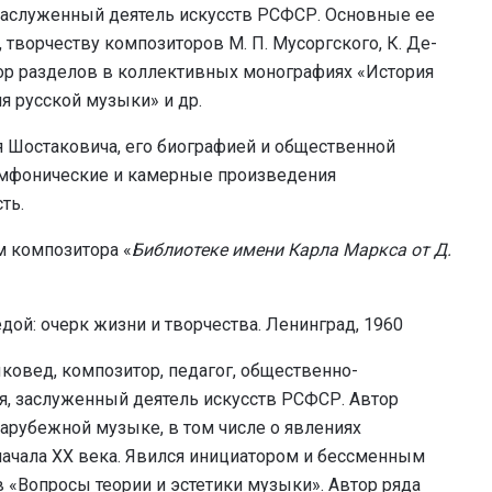
 Заслуженный деятель искусств РСФСР. Основные ее
вор­че­ст­ву композиторов М. П. Му­сорг­ско­го, К. Де­
тор раз­де­лов в кол­лек­тив­ных мо­но­гра­фи­ях «Ис­то­рия
ия рус­ской му­зы­ки» и др.
 Шостаковича, его биографией и общественной
имфонические и камерные произведения
ть.
м композитора «
Библиотеке имени Карла Маркса от Д.
ой: очерк жизни и творчества. Ленинград, 1960
ковед, композитор, педагог, общественно-
я, заслуженный деятель искусств РСФСР. Автор
зарубежной музыке, в том числе о явлениях
ачала ХХ века. Явился инициатором и бессменным
 «Вопросы теории и эстетики музыки». Автор ряда