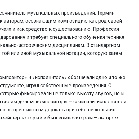
 — сочинитель музыкальных произведений. Термин
к авторам, осознающим композицию как род своей
учаях и как средство к существованию. Профессия
дарования и требует специального обучения технике
кально-историческим дисциплинам. В стандартном
 той или иной музыкальной нотации, которую затем
мпозитор» и «исполнитель» обозначали одно и то же
инструменте, играл собственные произведения. С
которые фиксировали не только высоту звуков, но и
я своим делом: композиторы – сочиняли, исполнители
талось престижным держать при себе нескольких
мейстер, который и был композитором – автором