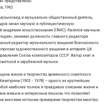
а» представлены:
а, 1962
й музыковед и музыкально-общественный деятель,
одов начал научную и публицистическую
й академии искусствознания (ГАИС). Являлся научным
педия», занимал должность главного редактора
главный редактор музыкального вещания Всесоюзного
 вопросам художественного вещания в аппарате ЦК
 правления Союза композиторов СССР. Автор книг и
советской и зарубежной музыки.
ящена жизни и творчеству армянского советского
ачатуряна (1903 - 1978) – одного из крупнейших
обой наиболее полное и правдивое описание жизни и
сана живым и интересным языком, что позволяет
вана многими нотными примерами творчества маэстро.