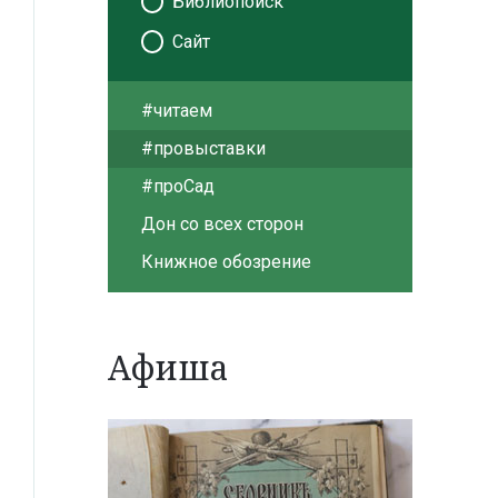
Библиопоиск
Сайт
#читаем
#провыставки
#проСад
Дон со всех сторон
Книжное обозрение
Афиша