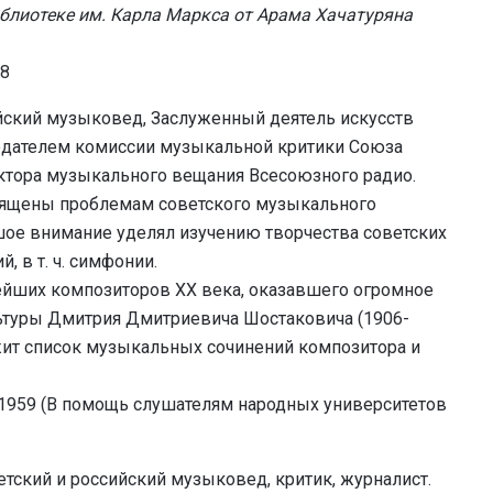
блиотеке им. Карла Маркса от Арама Хачатуряна
58
йский музыковед, Заслуженный деятель искусств
едателем комиссии музыкальной критики Союза
ктора музыкального вещания Всесоюзного радио.
священы проблемам советского музыкального
ьшое внимание уделял изучению творчества советских
 в т. ч. симфонии.
нейших композиторов XX века, оказавшего огромное
ьтуры Дмитрия Дмитриевича Шостаковича (1906-
жит список музыкальных сочинений композитора и
 1959 (В помощь слушателям народных университетов
тский и российский музыковед, критик, журналист.