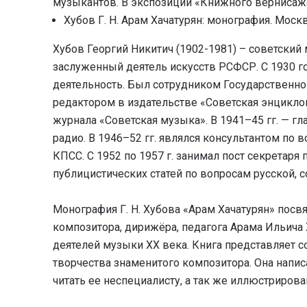
музыкантов. В экспозиции «Книжного вернисаж
Хубов Г. Н. Арам Хачатурян: монография. Москв
Хубов Георгий Никитич (1902-1981) – советски
заслуженный деятель искусств РСФСР. С 1930 г
деятельность. Был сотрудником Государственно
редактором в издательстве «Советская энцикло
журнала «Советская музыка». В 1941–45 гг. — 
радио. В 1946–52 гг. являлся консультантом по
КПСС. С 1952 по 1957 г. занимал пост секретаря
публицистических статей по вопросам русской, 
Монография Г. Н. Хубова «Арам Хачатурян» посв
композитора, дирижёра, педагога Арама Ильича Х
деятелей музыки XX века. Книга представляет с
творчества знаменитого композитора. Она напи
читать ее неспециалисту, а так же иллюстриро