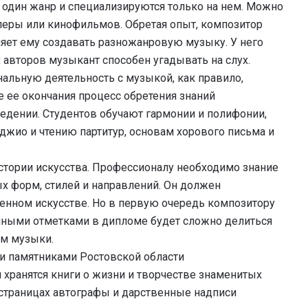
один жанр и специализируются только на нем. Можно
перы или кинофильмов. Обретая опыт, композитор
ляет ему создавать разножанровую музыку. У него
 авторов музыкант способен угадывать на слух.
льную деятельность с музыкой, как правило,
 ее окончания процесс обретения знаний
едении. Студентов обучают гармонии и полифонии,
жио и чтению партитур, основам хорового письма и
стории искусства. Профессионалу необходимо знание
х форм, стилей и направлений. Он должен
еменном искусстве. Но в первую очередь композитору
личными отметками в дипломе будет сложно делиться
м музыки.
и памятниками Ростовской области
 хранятся книги о жизни и творчестве знаменитых
 страницах автографы и дарственные надписи