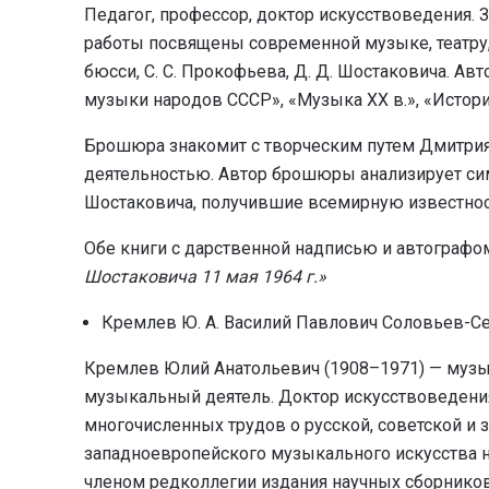
Педагог, профессор, доктор искусствоведения.
ра­бо­ты посвящены современной музыке, те­ат­ру, т
бюс­си, С. С. Про­кофь­е­ва, Д. Д. Шос­та­ко­ви­ча. Ав­
му­зы­ки на­ро­дов СССР», «Му­зы­ка XX в.», «Ис­то­р
Брошюра знакомит с творческим путем Дмитрия
деятельностью. Автор брошюры анализирует с
Шостаковича, получившие всемирную известнос
Обе книги с дарственной надписью и автографо
Шостаковича 11 мая 1964 г.»
Кремлев Ю. А. Василий Павлович Соловьев-Сед
Кремлев Юлий Анатольевич
(1908–1971) — музы
музыкальный деятель. Доктор искусствоведени
многочисленных трудов о русской, советской и 
западноевропейского музыкального искусства н
членом редколлегии издания научных сборников