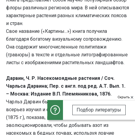
флоры различных регионов мира. В ней описываются
характерные растения разных климатических поясов
и стран.
Свое название («Картины...») книга получила
благодаря богатому визуальному сопровождению.
Она содержит многочисленные политипажи
(гравюры) в тексте и отдельные литографированные
листы с изображениями растительных ландшафтов.
Дарвин, Ч. Р. Насекомоядные растения / Соч.
Чарльса Дарвина; Пер. с англ. под ред. А.Т. Вып. 1.
– Москва: Издание В.П. Племянникова, 1876.
Скрыть
Чарльз Дарвин был одним из первых ученых, кто
всерьез изучил и описал насекомоядные растения
Подбор литературы
(1875 г.), показав, как росянки и другие хищники
эволюционировали, чтобы добывать азот из
насекомых в бедных почвах, используя ловчие