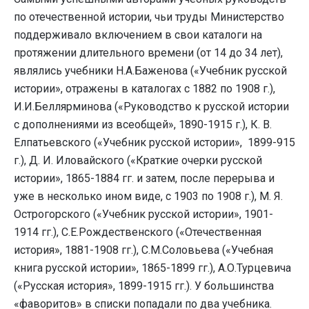
по отечественной истории, чьи труды Министерство
поддерживало включением в свои каталоги на
протяжении длительного времени (от 14 до 34 лет),
являлись учебники Н.А.Баженова («Учебник русской
истории», отражены в каталогах с 1882 по 1908 г.),
И.И.Беллярминова («Руководство к русской истории
с дополнениями из всеобщей», 1890-1915 г.), К. В.
Елпатьевского («Учебник русской истории», 1899-915
г.), Д. И. Иловайского («Краткие очерки русской
истории», 1865-1884 гг. и затем, после перерыва и
уже в несколько ином виде, с 1903 по 1908 г.), М. Я.
Острогорского («Учебник русской истории», 1901-
1914 гг.), С.Е.Рождественского («Отечественная
история», 1881-1908 гг.), С.М.Соловьева («Учебная
книга русской истории», 1865-1899 гг.), А.О.Турцевича
(«Русская история», 1899-1915 гг.). У большинства
«фаворитов» в списки попадали по два учебника.