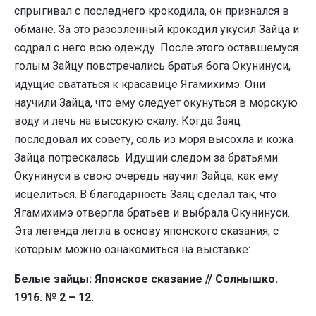
спрыгивал с последнего крокодила, он признался в
обмане. За это разозленный крокодил укусил Зайца и
содрал с него всю одежду. После этого оставшемуся
голым Зайцу повстречались братья бога Окунинуси,
идущие свататься к красавице Ягамихимэ. Они
научили Зайца, что ему следует окунуться в морскую
воду и лечь на высокую скалу. Когда Заяц
последовал их совету, соль из моря высохла и кожа
Зайца потрескалась. Идущий следом за братьями
Окунинуси в свою очередь научил Зайца, как ему
исцелиться. В благодарность Заяц сделал так, что
Ягамихимэ отвергла братьев и выбрала Окунинуси.
Эта легенда легла в основу японского сказания, с
которым можно ознакомиться на выставке:
Белые зайцы: Японское сказание // Солнышко.
1916. № 2 – 12.