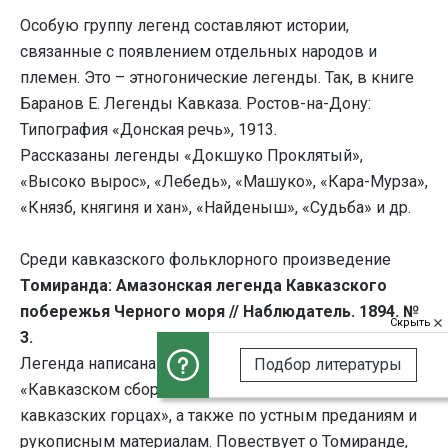
Особую группу легенд составляют истории,
связанные с появлением отдельных народов и
племен. Это – этногонические легенды. Так, в книге
Баранов Е. Легенды Кавказа. Ростов-на-Дону:
Типография «Донская речь», 1913.
Рассказаны легенды «Докшуко Проклятый»,
«Высоко вырос», «Лебедь», «Машуко», «Кара-Мурза»,
«Князб, княгиня и хан», «Найденыш», «Судьба» и др.
Среди кавказского фольклорного произведение
Томиранда: Амазонская легенда Кавказского
побережья Черного моря // Наблюдатель. 1894. №
Скрыть
3.
Легенда написана по источникам, помещенным в
Подбор литературы
«Кавказском сборнике» и в «Сборнике сведений о
кавказских горцах», а также по устным преданиям и
рукописным материалам. Повествует о Томиранде,