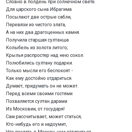
Словно в полдень при солнечном свете.
Для царского сына Ибрагима
Посылают две острые сабли,
Перевязи из чистого злата,
А на них два драгоценных камня.
Получила старшая султанша
Колыбель из золота литого;
Крылья распростер над нею сокол.
Полюбились султану подарки.
Только мысли его беспокоят -
Как ему достойно отдариться.
Думает, придумать он не может.
Перед всеми своими гостями
Похваляется султан дарами
Из Московии, от государя!
Сам рассчитывает, может статься,
Кто-нибудь его и надоумит,
Что послать в Москву, чем отдариться.