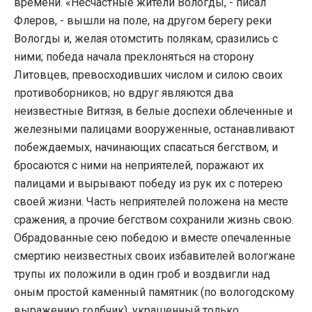
времени. «Несчастные жители Вологды, - писал
Флеров, - вышли на поле, на другом берегу реки
Вологды и, желая отомстить полякам, сразились с
ними; победа начала преклоняться на сторону
Литовцев, превосходивших числом и силою своих
противоборников; но вдруг являются два
неизвестные Витязя, в белые доспехи облеченные и
железными палицами вооруженные, останавливают
побеждаемых, начинающих спасаться бегством, и
бросаются с ними на неприятелей, поражают их
палицами и вырывают победу из рук их с потерею
своей жизни. Часть неприятелей положена на месте
сражения, а прочие бегством сохранили жизнь свою.
Обрадованные сею победою и вместе опечаленные
смертию неизвестных своих избавителей вологжане
трупы их положили в один гроб и воздвигли над
оным простой каменный памятник (по вологодскому
выражению голбчик), украшенный только