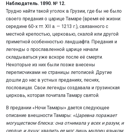
Наблюдатель. 1890. № 12.
Трудно найти такой уголок в Грузии, где бы не было
своего предания о царице Тамаре (время её жизни:
середине 60-х тт. XII а. — 1213 г.), связанного с
местной крепостью, церковью, скалой или другой
приметной особенностью ландшафта. Предания и
легенды о прославленной царице начали
складываться уже вскоре после её смерти.
Некоторые из них были позже внесены
переписчиками не страницы летописей. Другие
дошли до нас в устных преданиях, песнях,
пословицах. Свои легенды создавала и грузинская
церковь, которая почитала Тамару святой.
В предании «Ночи Тамары» дается следующее
описание внешности Тамары:
«Царевна поражает
могуществом блеска: она отнимала у всех и разум, и
сердце, и душу; хвалить ее мог лишь мудрец языком