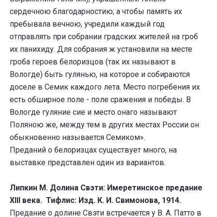
сердечною благодарностию; а чтобы память их
пребывала вечною, учредили каждый год
отправлять при собрании градских жителей на гроб
их панихиду. Для собрания ж установили на месте
гроба героев белоризцов (так их называют в
Вологде) быть гулянью, на которое и собираются
доселе в Семик каждого лета. Место погребения их
есть обширное поле - поле сражения и победы. В
Вологде гуляние сие и место онаго называют
Поляною же, между тем в других местах России он
обыкновенно называется Семиком».
Преданий о белоризцах существует много, на
выставке представлен один из вариантов.
Липкин М. Долина Свэти: Имеретинское предание
XIII века. Тифлис: Изд. К. И. Свимонова, 1914.
Предание о долине Свэти встречается у В. А. Патто в