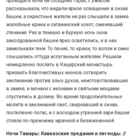
проводить ночи на соседних горах, с ужасом
рассказывали, что видели яркое освещение в окнах
башни, а окрестные жители не раз слышали в замке
жалобные крики и сатанинский хохот, сменявший
стенания. Раз в темную и бурную ночь окна
заколдованной башни ярко осветились, и в них
замелькали тени. То пение, то крики, то вопли и смех
слышались оттуда испуганным жителям. Решили
немедленно послать в Кацерский монастырь
призвать благочестивых иноков сотворить
заклинание против злых духов, неистовствовавших
в замке, и монахи с иконами и святыми мощами
спустились в долину. Во время продолжительных
молитв и заклинаний свет, сверкавший в окнах,
постепенно погас, и с восходом утренней зари башня
стояла по-прежнему мрачной и безжизненной.
Ночи Тамары: Кавказские предания и легенды. //