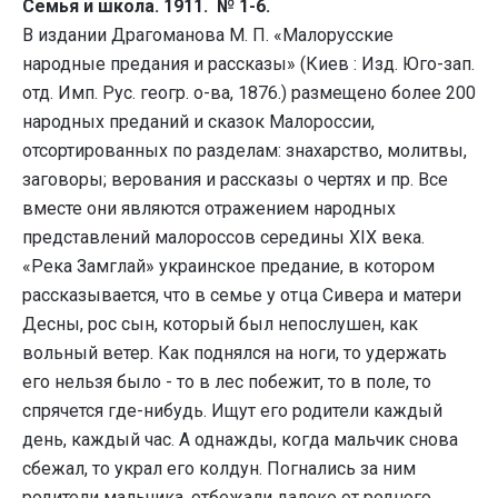
Семья и школа. 1911. № 1-6.
В издании Драгоманова М. П. «Малорусские
народные предания и рассказы» (Киев : Изд. Юго-зап.
отд. Имп. Рус. геогр. о-ва, 1876.) размещено более 200
народных преданий и сказок Малороссии,
отсортированных по разделам: знахарство, молитвы,
заговоры; верования и рассказы о чертях и пр. Все
вместе они являются отражением народных
представлений малороссов середины XIX века.
«Река Замглай» украинское предание, в котором
рассказывается, что в семье у отца Сивера и матери
Десны, рос сын, который был непослушен, как
вольный ветер. Как поднялся на ноги, то удержать
его нельзя было - то в лес побежит, то в поле, то
спрячется где-нибудь. Ищут его родители каждый
день, каждый час. А однажды, когда мальчик снова
сбежал, то украл его колдун. Погнались за ним
родители мальчика, отбежали далеко от родного