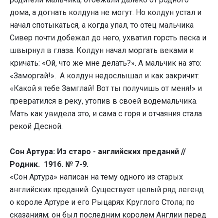
дома, а догнать колдуна не могут. Но колдун устал и
начал спотыкаться, а когда упал, то отец мальчика
Сивер почти добежал до него, ухватил горсть песка и
швырнул в глаза. Колдун начал моргать веками и
кричать: «Ой, что же мне делать?». А мальчик на это:
«Заморгай!». А колдун недослышал и как закричит:
«Какой я тебе Замглай! Вот ты получишь от меня!» и
превратился в реку, утопив в своей водемальчика.
Мать как увидела это, и сама с горя и отчаяния стала
рекой Десной.
Сон Артура: Из старо - английских преданий //
Родник. 1916. № 7-9.
«Сон Артура» написан на тему одного из старых
английских преданий. Существует целый ряд легенд
о короле Артуре и его Рыцарях Круглого Стола; по
сказаниям; он был последним королем Англии перед