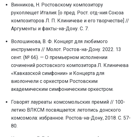
Винников, Н. Ростовскому композитору
pукоплещет Италия: [о пpед. Рост. отд-ния Союза
композитоpов Л. П. Клиничеве и его твоpчестве] //
Аргументы и факты-на-Дону. С. 7.
Волошинова, В. Ф. Концерт для любимого
инструмента // Молот. Ростов-на-Дону. 2022. 13
сент. (№ 66). — О премьерном исполнении
сочинений ростовского композитора Л. Клиничева
«Кавказской симфонии» и Концерта для
виолончели с оркестром Ростовским
академическим симфоническим оркестром.
Говорят лауреаты комсомольских премий // 100-
летию ВЛКСМ посвящается: летопись донского
комсомола: избранное. Ростов-на-Дону, 2018. С. 57-
80.