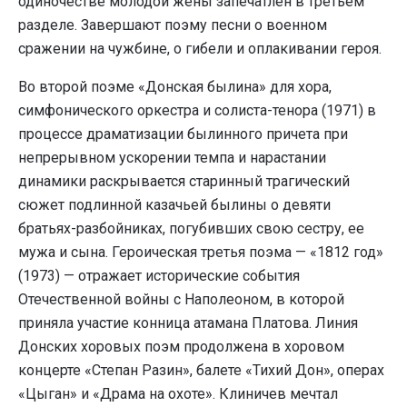
одиночестве молодой жены запечатлен в третьем
разделе. Завершают поэму песни о военном
сражении на чужбине, о гибели и оплакивании героя.
Во второй поэме «Донская былина» для хора,
симфонического оркестра и солиста-тенора (1971) в
процессе драматизации былинного причета при
непрерывном ускорении темпа и нарастании
динамики раскрывается старинный трагический
сюжет подлинной казачьей былины о девяти
братьях-разбойниках, погубивших свою сестру, ее
мужа и сына. Героическая третья поэма — «1812 год»
(1973) — отражает исторические события
Отечественной войны с Наполеоном, в которой
приняла участие конница атамана Платова. Линия
Донских хоровых поэм продолжена в хоровом
концерте «Степан Разин», балете «Тихий Дон», операх
«Цыган» и «Драма на охоте». Клиничев мечтал