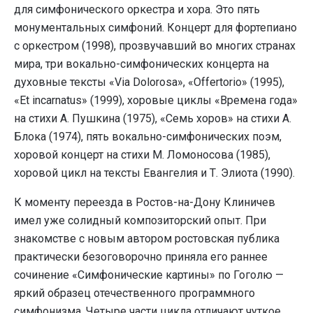
для симфонического оркестра и хора. Это пять
монументальных симфоний. Концерт для фортепиано
с оркестром (1998), прозвучавший во многих странах
мира, три вокально-симфонических концерта на
духовные тексты «Via Dolorosa», «Offertorio» (1995),
«Et incarnatus» (1999), хоровые циклы «Времена года»
на стихи А. Пушкина (1975), «Семь хоров» на стихи А.
Блока (1974), пять вокально-симфонических поэм,
хоровой концерт на стихи М. Ломоносова (1985),
хоровой цикл на тексты Евангелия и Т. Элиота (1990).
К моменту переезда в Ростов-на-Дону Клиничев
имел уже солидный композиторский опыт. При
знакомстве с новым автором ростовская публика
практически безоговорочно приняла его раннее
сочинение «Симфонические картины» по Гоголю —
яркий образец отечественного программного
симфонизма. Четыре части цикла отличают чуткое