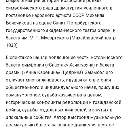
мифологизации истории, возросшей ролью
символического ряда драматургии, усиленного в
постановке народного артиста СССР Михаила
Боярчикова на сцене Санкт-Петербургского
государственного академического театра оперы и
балета им. М. П. Мусоргского (Михайловский театр,
1833).
В спектакле нашли воплощение черты исторического
балета-симфонии («Спартак» Хачатуряна) и балета-
драмы («Анна Каренина» Щедрина). Замысел его
отличает многоплановость, идущая от сплетения
общественного и индивидуального начал, присущих
роману–эпопее: судьба казачества в целом,
исторические конфликты революции и гражданской
войны, судьбы отдельных личностей, втянутых в
эпохальные события. Автор выстроил музыкальную
драматургию балета на основе движения всех ее