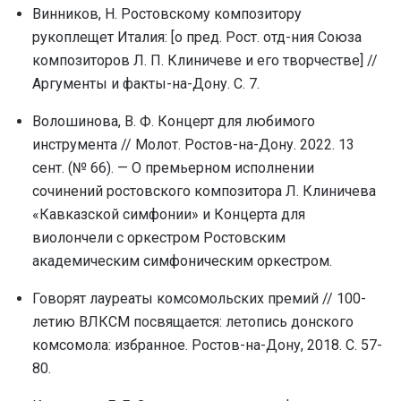
Винников, Н. Ростовскому композитору
pукоплещет Италия: [о пpед. Рост. отд-ния Союза
композитоpов Л. П. Клиничеве и его твоpчестве] //
Аргументы и факты-на-Дону. С. 7.
Волошинова, В. Ф. Концерт для любимого
инструмента // Молот. Ростов-на-Дону. 2022. 13
сент. (№ 66). — О премьерном исполнении
сочинений ростовского композитора Л. Клиничева
«Кавказской симфонии» и Концерта для
виолончели с оркестром Ростовским
академическим симфоническим оркестром.
Говорят лауреаты комсомольских премий // 100-
летию ВЛКСМ посвящается: летопись донского
комсомола: избранное. Ростов-на-Дону, 2018. С. 57-
80.