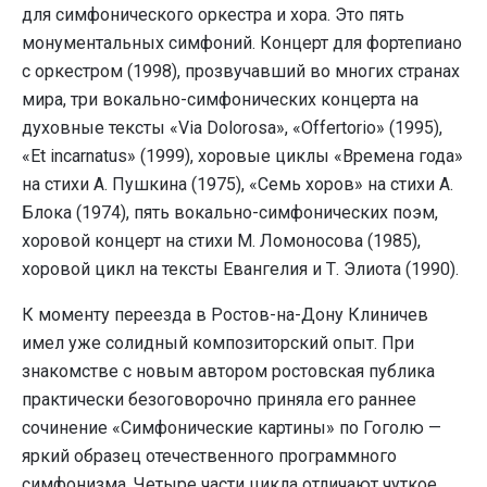
для симфонического оркестра и хора. Это пять
монументальных симфоний. Концерт для фортепиано
с оркестром (1998), прозвучавший во многих странах
мира, три вокально-симфонических концерта на
духовные тексты «Via Dolorosa», «Offertorio» (1995),
«Et incarnatus» (1999), хоровые циклы «Времена года»
на стихи А. Пушкина (1975), «Семь хоров» на стихи А.
Блока (1974), пять вокально-симфонических поэм,
хоровой концерт на стихи М. Ломоносова (1985),
хоровой цикл на тексты Евангелия и Т. Элиота (1990).
К моменту переезда в Ростов-на-Дону Клиничев
имел уже солидный композиторский опыт. При
знакомстве с новым автором ростовская публика
практически безоговорочно приняла его раннее
сочинение «Симфонические картины» по Гоголю —
яркий образец отечественного программного
симфонизма. Четыре части цикла отличают чуткое