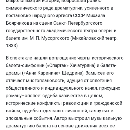
мифологизации истории, возросшей ролью
символического ряда драматургии, усиленного в
постановке народного артиста СССР Михаила
Боярчикова на сцене Санкт-Петербургского
государственного академического театра оперы и
балета им. М. П. Мусоргского (Михайловский театр,
1833).
В спектакле нашли воплощение черты исторического
балета-симфонии («Спартак» Хачатуряна) и балета-
драмы («Анна Каренина» Щедрина). Замысел его
отличает многоплановость, идущая от сплетения
общественного и индивидуального начал, присущих
роману–эпопее: судьба казачества в целом,
исторические конфликты революции и гражданской
войны, судьбы отдельных личностей, втянутых в
эпохальные события. Автор выстроил музыкальную
драматургию балета на основе движения всех ее