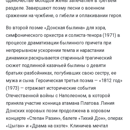
одиночестве молодой жены запечатлен в третьем
разделе. Завершают поэму песни о военном
сражении на чужбине, о гибели и оплакивании героя.
Во второй поэме «Донская былина» для хора,
симфонического оркестра и солиста-тенора (1971) в
процессе драматизации былинного причета при
непрерывном ускорении темпа и нарастании
динамики раскрывается старинный трагический
сюжет подлинной казачьей былины о девяти
братьях-разбойниках, погубивших свою сестру, ее
мужа и сына. Героическая третья поэма — «1812 год»
(1973) — отражает исторические события
Отечественной войны с Наполеоном, в которой
приняла участие конница атамана Платова. Линия
Донских хоровых поэм продолжена в хоровом
концерте «Степан Разин», балете «Тихий Дон», операх
«Цыган» и «Драма на охоте». Клиничев мечтал