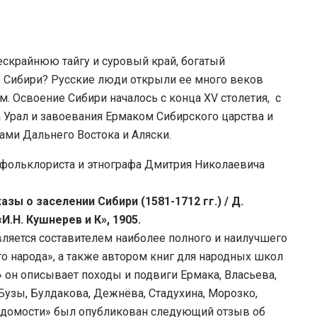
ескрайнюю тайгу и суровый край, богатый
о Сибири? Русские люди открыли ее много веков
м. Освоение Сибири началось с конца XV столетия, с
Урал и завоевания Ермаком Сибирского царства и
ами Дальнего Востока и Аляски.
 фольклориста и этнографа Дмитрия Николаевича
зы о заселении Сибири (1581-1712 гг.) / Д.
И.Н. Кушнерев и К», 1905.
ляется составителем наиболее полного и наилучшего
о народа», а также автором книг для народных школ
 он описывает походы и подвиги Ермака, Власьева,
 Бузы, Булдакова, Дежнёва, Стадухина, Морозко,
ведомости» был опубликован следующий отзыв об