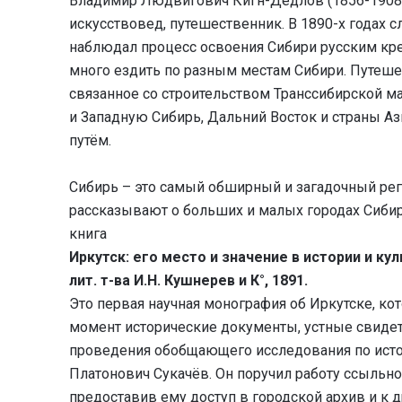
Владимир Людвигович Кигн-Дедлов (1856-1908) 
искусствовед, путешественник. В 1890-х годах 
наблюдал процесс освоения Сибири русским кр
много ездить по разным местам Сибири. Путешес
связанное со строительством Транссибирской м
и Западную Сибирь, Дальний Восток и страны А
путём.
Сибирь – это самый обширный и загадочный рег
рассказывают о больших и малых городах Сибири
книга
Иркутск: его место и значение в истории и кул
лит. т-ва И.Н. Кушнерев и К°, 1891.
Это первая научная монография об Иркутске, ко
момент исторические документы, устные свиде
проведения обобщающего исследования по исто
Платонович Сукачёв. Он поручил работу ссыльн
предоставив ему доступ в городской архив и к