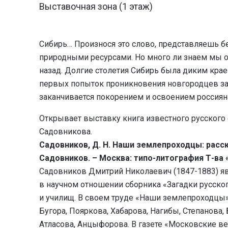
Выставочная зона (1 этаж)
Сибирь… Произнося это слово, представляешь б
природными ресурсами. Но много ли знаем мы 
назад. Долгие столетия Сибирь была диким крае
первых попыток проникновения новгородцев за 
заканчивается покорением и освоением россиян
Открывает выставку книга известного русского
Садовникова.
Садовников, Д. Н. Наши землепроходцы: расска
Садовников. – Москва: типо-литография Т-ва «
Садовников Дмитрий Николаевич (1847-1883) яв
в научном отношении сборника «Загадки русског
и училищ. В своем труде «Наши землепроходцы»
Бугора, Пояркова, Хабарова, Нагибы, Степанова,
Атласова, Анцыфорова. В газете «Московские 