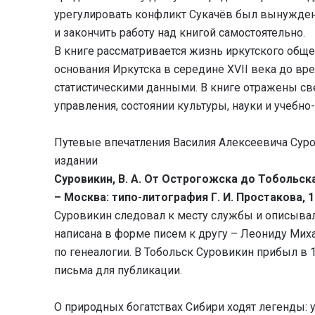
урегулировать конфликт Сукачёв был вынужде
и закончить работу над книгой самостоятельно.
В книге рассматривается жизнь иркутского обще
основания Иркутска в середине XVII века до в
статистическими данными. В книге отражены све
управления, состоянии культуры, науки и учебно
Путевые впечатления Василия Алексеевича Сур
издании
Суровикин, В. А. От Острогожска до Тобольска
– Москва: типо-литография Г. И. Простакова, 1
Суровикин следовал к месту службы и описывал
написана в форме писем к другу – Леониду Миха
по генеалогии. В Тобольск Суровикин прибыл в 1
письма для публикации.
О природных богатствах Сибири ходят легенды: уг