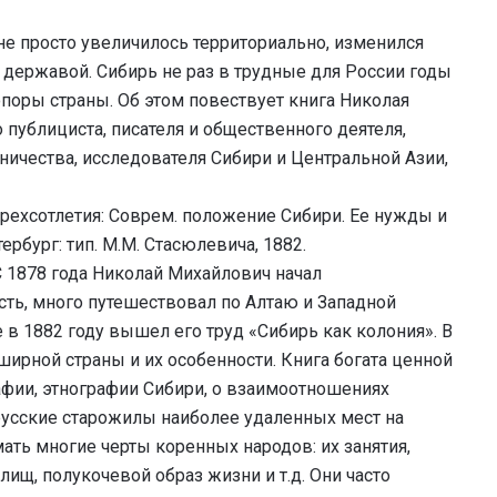
не просто увеличилось территориально, изменился
й державой. Сибирь не раз в трудные для России годы
оры страны. Об этом повествует книга Николая
 публициста, писателя и общественного деятеля,
ничества, исследователя Сибири и Центральной Азии,
трехсотлетия: Соврем. положение Сибири. Ее нужды и
ербург: тип. М.М. Стасюлевича, 1882.
С 1878 года Николай Михайлович начал
ть, много путешествовал по Алтаю и Западной
е в 1882 году вышел его труд «Сибирь как колония». В
ирной страны и их особенности. Книга богата ценной
фии, этнографии Сибири, о взаимоотношениях
русские старожилы наиболее удаленных мест на
ть многие черты коренных народов: их занятия,
ищ, полукочевой образ жизни и т.д. Они часто