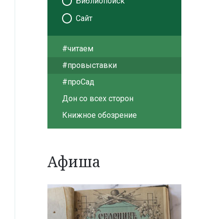
Библиопоиск
Сайт
#читаем
#провыставки
#проСад
Дон со всех сторон
Книжное обозрение
Афиша