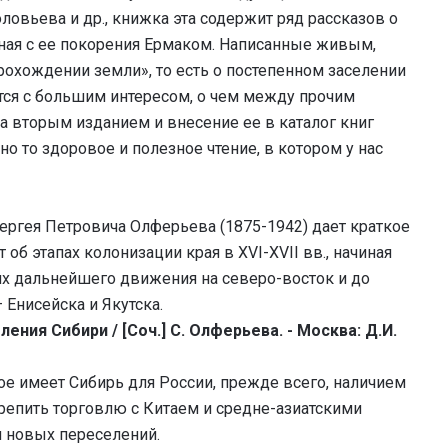
ловьева и др., книжка эта содержит ряд рассказов о
иная с ее покорения Ермаком. Написанные живым,
рохождении земли», то есть о постепенном заселении
тся с большим интересом, о чем между прочим
а вторым изданием и внесение ее в каталог книг
о то здоровое и полезное чтение, в котором у нас
ергея Петровича Олферьева (1875-1942) дает краткое
об этапах колонизации края в XVI-XVII вв., начиная
их дальнейшего движения на северо-восток и до
Енисейска и Якутска.
ения Сибири / [Соч.] С. Олферьева. - Москва: Д.И.
кое имеет Сибирь для России, прежде всего, наличием
епить торговлю с Китаем и средне-азиатскими
 новых переселений.