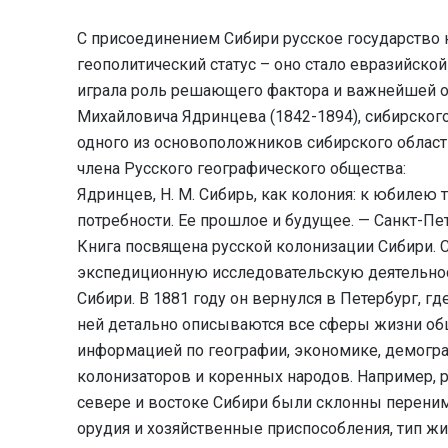
С присоединением Сибири русское государство 
геополитический статус – оно стало евразийско
играла роль решающего фактора и важнейшей оп
Михайловича Ядринцева (1842-1894), сибирского
одного из основоположников сибирского област
члена Русского географического общества:
Ядринцев, Н. М. Сибирь, как колония: к юбилею 
потребности. Ее прошлое и будущее. — Санкт-Пет
Книга посвящена русской колонизации Сибири. 
экспедиционную исследовательскую деятельнос
Сибири. В 1881 году он вернулся в Петербург, гд
ней детально описываются все сферы жизни обш
информацией по географии, экономике, демогра
колонизаторов и коренных народов. Например, 
севере и востоке Сибири были склонны перенима
орудия и хозяйственные приспособления, тип жил