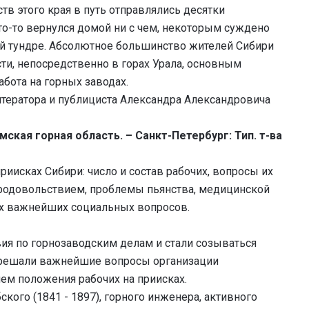
тв этого края в путь отправлялись десятки
кто-то вернулся домой ни с чем, некоторым суждено
ой тундре. Абсолютное большинство жителей Сибири
ти, непосредственно в горах Урала, основным
бота на горных заводах.
тератора и публициста Александра Александровича
мская горная область. – Санкт-Петербург: Тип. т-ва
риисках Сибири: число и состав рабочих, вопросы их
продовольствием, проблемы пьянства, медицинской
их важнейших социальных вопросов.
вия по горнозаводским делам и стали созываться
 решали важнейшие вопросы организации
ием положения рабочих на приисках.
ого (1841 - 1897), горного инженера, активного