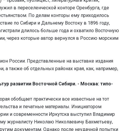
– прозаик, публицист, литературный критик,
служил в переселенческой конторе Оренбурга, где
естьянством. По делам конторы ему приходилось
твие по Сибири и Дальнему Востоку в 1896 году,
агистрали длилось больше года и охватило Восточную
зии, через которые автор вернулся в Россию морским
ион России. Представленные на выставке издания
, а также об отдельных районах края, как, например,
ьтур развитии Восточной Сибири. - Москва: типо-
торая обобщает практически все известные на тот
тельства и печатные материалы. Инициатором
рии и современности Иркутска выступил Владимир
ому журналисту Николаю Николаевичу Бахметьеву,
 другим документам. Однако после неудачной попытки