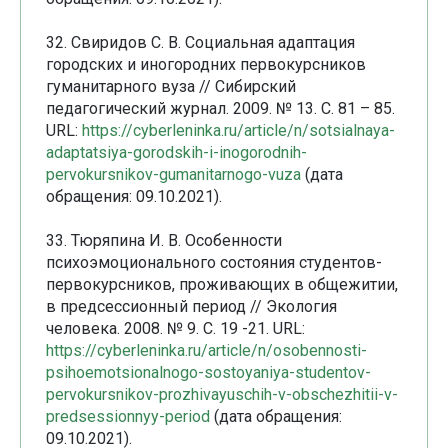
32. Свиридов С. В. Социальная адаптация
городских и иногородних первокурсников
гуманитарного вуза // Сибирский
педагогический журнал. 2009. № 13. С. 81 – 85.
URL:
https://cyberleninka.ru/article/n/sotsialnaya-
adaptatsiya-gorodskih-i-inogorodnih-
pervokursnikov-gumanitarnogo-vuza
(дата
обращения: 09.10.2021).
33. Тюряпина И. В. Особенности
психоэмоционального состояния студентов-
первокурсников, проживающих в общежитии,
в предсессионный период // Экология
человека. 2008. № 9. С. 19 -21. URL:
https://cyberleninka.ru/article/n/osobennosti-
psihoemotsionalnogo-sostoyaniya-studentov-
pervokursnikov-prozhivayuschih-v-obschezhitii-v-
predsessionnyy-period
(дата обращения:
09.10.2021).