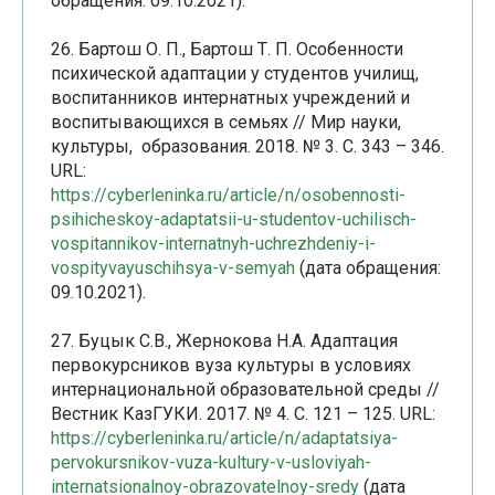
обращения: 09.10.2021).
26. Бартош О. П., Бартош Т. П. Особенности
психической адаптации у студентов училищ,
воспитанников интернатных учреждений и
воспитывающихся в семьях // Мир науки,
культуры, образования. 2018. № 3. С. 343 – 346.
URL:
https://cyberleninka.ru/article/n/osobennosti-
psihicheskoy-adaptatsii-u-studentov-uchilisch-
vospitannikov-internatnyh-uchrezhdeniy-i-
vospityvayuschihsya-v-semyah
(дата обращения:
09.10.2021).
27. Буцык С.В., Жернокова Н.А. Адаптация
первокурсников вуза культуры в условиях
интернациональной образовательной среды //
Вестник КазГУКИ. 2017. № 4. С. 121 – 125. URL:
https://cyberleninka.ru/article/n/adaptatsiya-
pervokursnikov-vuza-kultury-v-usloviyah-
internatsionalnoy-obrazovatelnoy-sredy
(дата