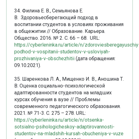
34. Филина Е. В., Семьянова Е.
В. Здоровьесберегающий подход в
воспитании студентов в условиях проживания
в общежитии // Образование. Карьера.
Общество. 2016. № 2. С. 66 – 68. URL:
https://cyberleninka.ru/article/n/zdoroviesberegayuschiy
podhod-v-vospitanii-studentov-v-usloviyah-
prozhivaniya-v-obschezhitii
(дата обращения:
09.10.2021).
35. Шаренкова Л. А., Мищенко И. В., Аношина Т.
В. Оценка социально-психологической
адаптированности студентов на младших
курсах обучения в вузе // Проблемы
современного педагогического образования.
2021. № 71-3. С. 275 – 278. URL:
https://cyberleninka.ru/article/n/otsenka-
sotsialno-psihologicheskoy-adaptirovannosti-
studentov-na-mladshih-kursah-obucheniya-v-vuze