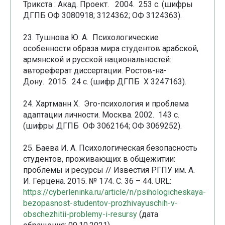
Трикста : Акад. Проект. 2004. 253 с. (шифры
ДГПБ ОФ 3080918; 3124362; ОФ 3124363).
23. Тушнова Ю. А. Психологические
особенности образа мира студентов арабской,
армянской и русской национальностей:
автореферат диссертации. Ростов-на-
Дону. 2015. 24 с. (шифр ДГПБ Х 3247163).
24. Хартманн Х. Эго-психология и проблема
адаптации личности. Москва. 2002. 143 с.
(шифры ДГПБ ОФ 3062164; ОФ 3069252).
25. Баева И. А. Психологическая безопасность
студентов, проживающих в общежитии:
проблемы и ресурсы // Известия РГПУ им. А.
И. Герцена. 2015. № 174. С. 36 – 44. URL:
https://cyberleninka.ru/article/n/psihologicheskaya-
bezopasnost-studentov-prozhivayuschih-v-
obschezhitii-problemy-i-resursy
(дата