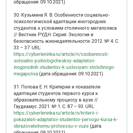
обращения: 09.10.2021).
30. Кузьмина Я. В. Особенности социально-
психологической адаптации иногородних
студентов к условиям столичного мегаполиса
// Вестник РУДН. Серия: Экология и
безопасность жизнедеятельности. 2012. № 4. С.
33 – 37. URL:
https://cyberleninka.ru/article/n/osobennosti-
sotsialno-psihologicheskoy-adaptatsii-
inogorodnih-studentov-k-usloviyam-stolichnogo-
megapolisa
(дата обращения: 09.10.2021).
31. Попова Е. Н. Критерии и показатели
адаптации студентов первого курса к
образовательному процессу в вузе //
Гаудеамус. 2021. № 1. С. 87 – 93. URL:
https://cyberleninka.ru/article/n/kriterii-i-
pokazateli-adaptatsii-studentov-pervogo-kursa-k-
obrazovatelnomu-protsessu-v-vuze
(дата
обращения: 09.10.2021).