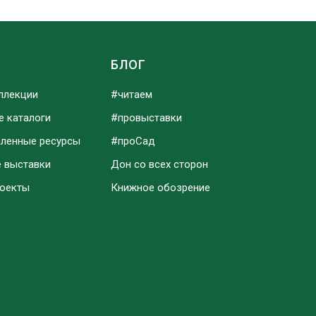
Ы
БЛОГ
ллекции
#читаем
е каталоги
#провыставки
аленные ресурсы
#проСад
е выставки
Дон со всех сторон
роекты
Книжное обозрение