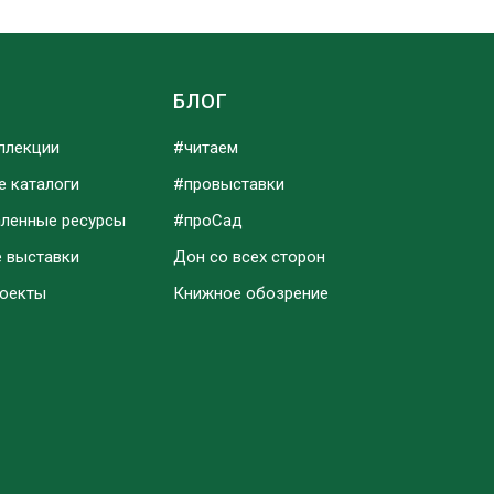
Ы
БЛОГ
ллекции
#читаем
е каталоги
#провыставки
аленные ресурсы
#проСад
е выставки
Дон со всех сторон
роекты
Книжное обозрение